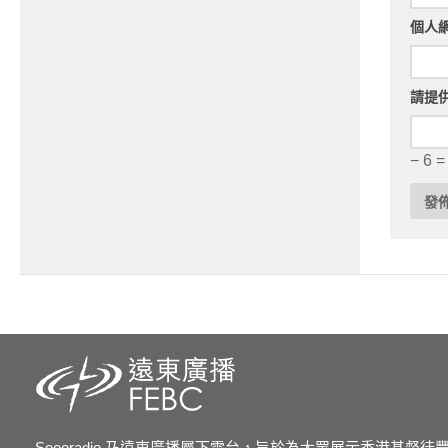
個人
請提
− 6 =
Soooradio 乃遠東廣播屬下電台，旨於為大眾展示香港基督