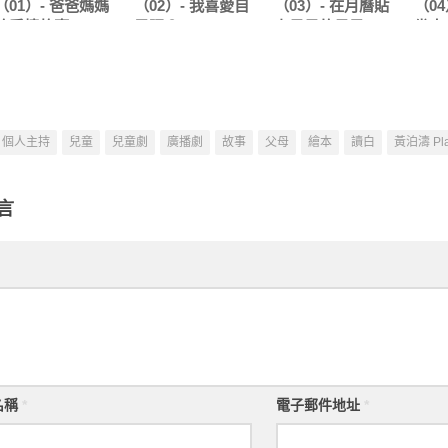
（01）- 爸爸媽媽
（02）- 我喜愛自
（03）- 在月曆貼
（04
的愛情故事
己嗎？
上星星的日子
幾大
個人主持
兒童
兒童劇
廣播劇
故事
父母
繪本
讀白
黃泊濤 Pla
言
名稱
*
電子郵件地址
*