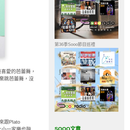
第36季Sooo節目巡禮
最喜愛的芭蕾舞，
棄跳芭蕾舞，沒
Plato
SOOO文章
大小一家樂也融