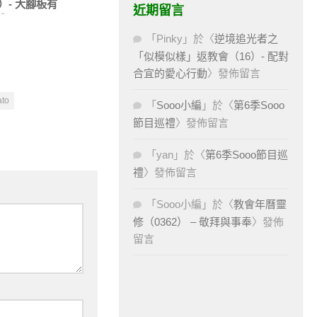
）- 大腳板有
近期留言
？
「
Pinky
」於〈
逆境追光者之
「似模似樣」返教會（16）- 配對
合宜的愛心行動
〉發佈留言
to
「
Sooo小編
」於〈
第6季Sooo
節目巡禮
〉發佈留言
「
yan
」於〈
第6季Sooo節目巡
禮
〉發佈留言
「
Sooo小編
」於〈
教會年曆靈
修（0362） – 敬拜與事奉
〉發佈
留言