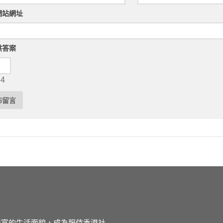
網站網址
供答案
 4
徒豐富的生活面貌，成為服侍香港社