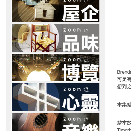
Bre
可是
想到
本集
繪本故
Tim