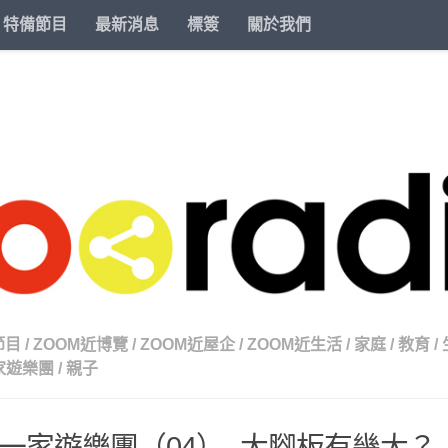
特備節目
最新消息
標簽
關於我們
節目
/
ZOOM近博覽
/
ZOOM近屋企
/
ZOOM近生活
/
家庭
/
教育
/
家遊樂團
/
親子
一家遊樂團（04）- 大腳板有幾大？