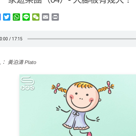
y
Facebook
Twitter
WhatsApp
Line
WeChat
Email
Print
 黃泊濤 Plato