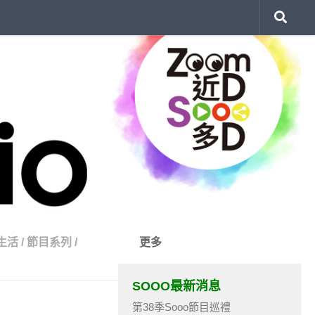
生活
/
節目系列
/
更多
SOOO最新消息
第38季Sooo節目巡禮