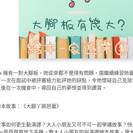
nda 擁有一對大腳板，她從來都不覺得有問題，還繼續練習她
有一次在面試中被評審極力批評她的缺點，令她懷疑自己及放
之後在一次機會中，尋回自己的夢想並得到讚賞。
繪本故事：《大腳丫跳芭蕾》
事如何更生動演譯？大人小朋友又可不可一起學講故事？快來跟
othy哥哥齊齊放下手機，教大人小朋友如何演譯繪本故事，讓