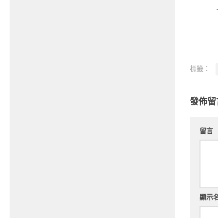
標籤：
發佈留
留言
顯示