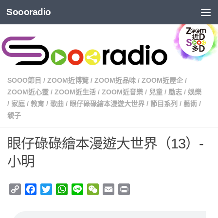
Soooradio
SOOO節目
/
ZOOM近博覽
/
ZOOM近品味
/
ZOOM近屋企
/
ZOOM近心靈
/
ZOOM近生活
/
ZOOM近音樂
/
兒童
/
勵志
/
娛樂
/
家庭
/
教育
/
歌曲
/
眼仔碌碌繪本漫遊大世界
/
節目系列
/
藝術
/
親子
眼仔碌碌繪本漫遊大世界（13）-
小明
Copy
Facebook
Twitter
WhatsApp
Line
WeChat
Email
Print
Link