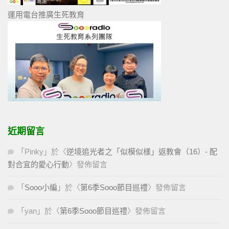
運用電台推廣生死教育
近期留言
「
Pinky
」於〈
逆境追光者之「似模似樣」返教會（16）- 配
對合宜的愛心行動
〉發佈留言
「
Sooo小編
」於〈
第6季Sooo節目巡禮
〉發佈留言
「
yan
」於〈
第6季Sooo節目巡禮
〉發佈留言