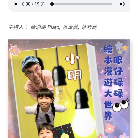
主持人： 黃泊濤 Plato, 葉蕙蕎, 葉芍蕎