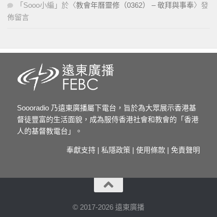
「
Sooo小編
」於〈
教會年曆靈修（0362） – 敬拜與事奉
〉發
佈留言
Soooradio 乃遠東廣播屬下電台，旨於為大眾展示香港基
督徒豐富的生活面貌，成為服侍香港社會和教會的「香港
人的基督教電台」。
奉獻支持
|
私隱政策
|
使用條款
|
免責聲明
© 2017-2026 遠東廣播