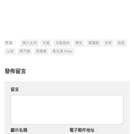
足情
標籤：
個人主持
兒童
兒童繪本
學生
廣播劇
思考
成長
父母
葉芍蕎
葉蕙蕎
黃泊濤 Plato
發佈留言
留言
顯示名稱
*
電子郵件地址
*