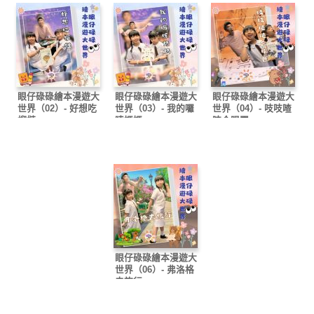
眼仔碌碌繪本漫遊大
眼仔碌碌繪本漫遊大
眼仔碌碌繪本漫遊大
世界（02）- 好想吃
世界（03）- 我的囉
世界（04）- 吱吱喳
榴槤
嗦媽媽
喳合唱團
眼仔碌碌繪本漫遊大
世界（06）- 弗洛格
去旅行