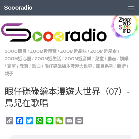
Soooradio
SOOO節目
/
ZOOM近博覽
/
ZOOM近品味
/
ZOOM近屋企
/
ZOOM近心靈
/
ZOOM近生活
/
ZOOM近音樂
/
兒童
/
勵志
/
娛樂
/
家庭
/
教育
/
歌曲
/
眼仔碌碌繪本漫遊大世界
/
節目系列
/
藝術
/
親子
眼仔碌碌繪本漫遊大世界（07）-
鳥兒在歌唱
Copy
Facebook
Twitter
WhatsApp
Line
WeChat
Email
Print
Link