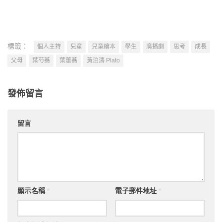
標籤：
個人主持
兒童
兒童繪本
學生
廣播劇
思考
成長
父母
葉芍蕎
葉蕙蕎
黃泊濤 Plato
發佈留言
留言
顯示名稱
*
電子郵件地址
*