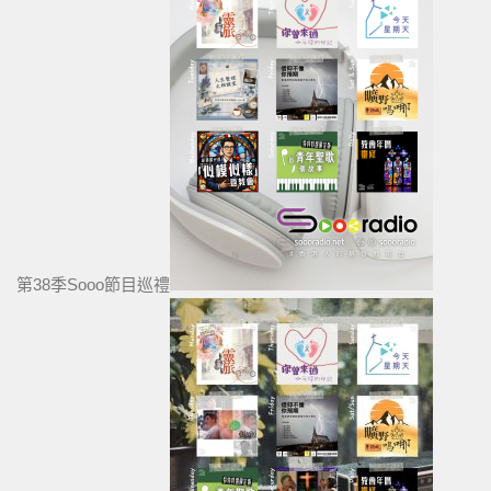
第38季Sooo節目巡禮