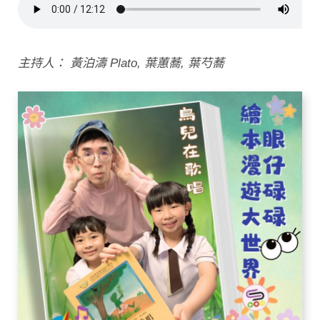
主持人： 黃泊濤 Plato, 葉蕙蕎, 葉芍蕎