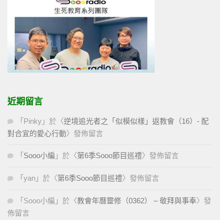
近期留言
「
Pinky
」於〈
逆境追光者之「似模似樣」返教會（16）- 配
對合宜的愛心行動
〉發佈留言
「
Sooo小編
」於〈
第6季Sooo節目巡禮
〉發佈留言
「
yan
」於〈
第6季Sooo節目巡禮
〉發佈留言
「
Sooo小編
」於〈
教會年曆靈修（0362） – 敬拜與事奉
〉發
佈留言