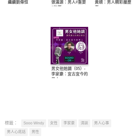
繼續劉偉恒
張滿源：男人#重要
黃靖：男人精彩履歷
#仲要
表
男女他她調（05）-
李家豪：宜古宜今的
男人
標籤：
Sooo Windy
女性
李家豪
清談
男人心事
男人心底話
男性