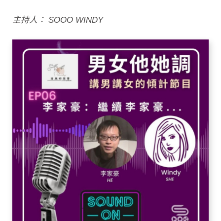
主持人： SOOO WINDY