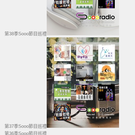
第38季Sooo節目巡禮
第37季Sooo節目巡禮
第36季Sooo節目巡禮