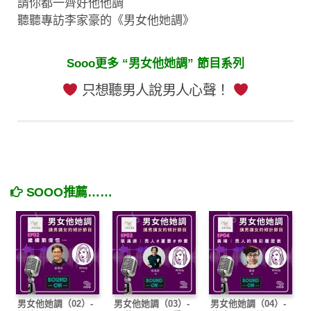
請你都一齊好他他調
聽聽專訪李家豪的《男女他她調》
Sooo更多 “男女他她調” 節目系列
只想聽男人說男人心聲！
SOOO推薦……
男女他她調（02）-
男女他她調（03）-
男女他她調（04）-