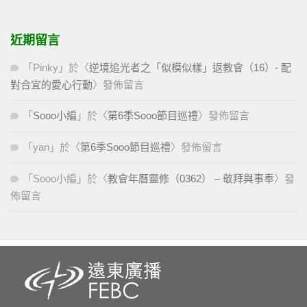
近期留言
「
Pinky
」於〈
逆境追光者之「似模似樣」返教會（16）- 配
對合宜的愛心行動
〉發佈留言
「
Sooo小編
」於〈
第6季Sooo節目巡禮
〉發佈留言
「
yan
」於〈
第6季Sooo節目巡禮
〉發佈留言
「
Sooo小編
」於〈
教會年曆靈修（0362） – 敬拜與事奉
〉發
佈留言