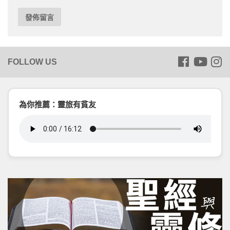
為你推薦：靈旅有貧友