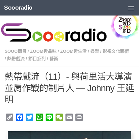
Soooradio
SOOO節目
/
ZOOM近品味
/
ZOOM近生活
/
娛樂
/
影視文化藝術
/
熱帶戲流
/
節目系列
/
藝術
熱帶戲流（11）- 與荷里活大導演
並肩作戰的制片人 — Johnny 王延
明
Copy
Facebook
Twitter
WhatsApp
Line
WeChat
Email
Print
Link