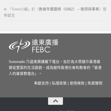
「
Sooo小編
」於〈
教會年曆靈修（0362） – 敬拜與事奉
〉發
佈留言
Soooradio 乃遠東廣播屬下電台，旨於為大眾展示香港基
督徒豐富的生活面貌，成為服侍香港社會和教會的「香港
人的基督教電台」。
奉獻支持
|
私隱政策
|
使用條款
|
免責聲明