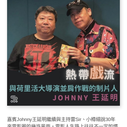
嘉賓Johnny王延明繼續與主持雷Sir、小樽細說30年
來電影圈的幾許風雨。電影人生路上往往不一定如慣