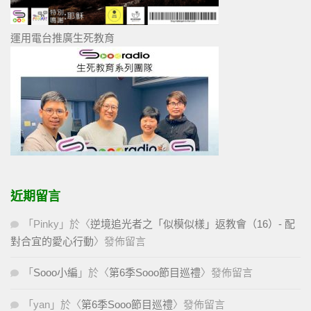
運用電台推廣生死教育
近期留言
「
Pinky
」於〈
逆境追光者之「似模似樣」返教會（16）- 配
對合宜的愛心行動
〉發佈留言
「
Sooo小編
」於〈
第6季Sooo節目巡禮
〉發佈留言
「
yan
」於〈
第6季Sooo節目巡禮
〉發佈留言