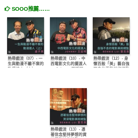
SOOO推薦……
熱帶戲流（07）- 一
熱帶戲流（10）- 中
熱帶戲流（12）- 身
生與動漫不離不棄的
西電影文化的擺渡人
懷百般「美」藝自強
動漫達人（上） —
— Johnny 王延明
不息的電影美術總監
盧子英
— Bennie Lui 雷志
良
熱帶戲流（13）- 憑
著信念堅持夢想的資