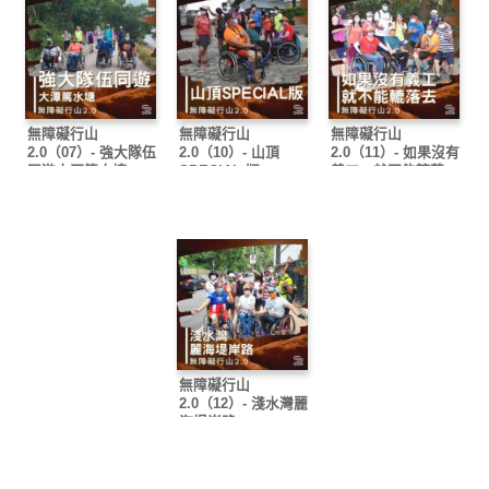
無障礙行山
無障礙行山
無障礙行山
2.0（07）- 強大隊伍
2.0（10）- 山頂
2.0（11）- 如果沒有
同遊大潭篤水塘
SPECIAL 版
義工，就不能轆落
去。
無障礙行山
2.0（12）- 淺水灣麗
海堤岸路