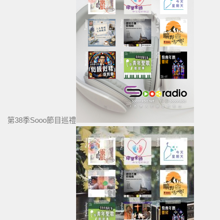
第38季Sooo節目巡禮