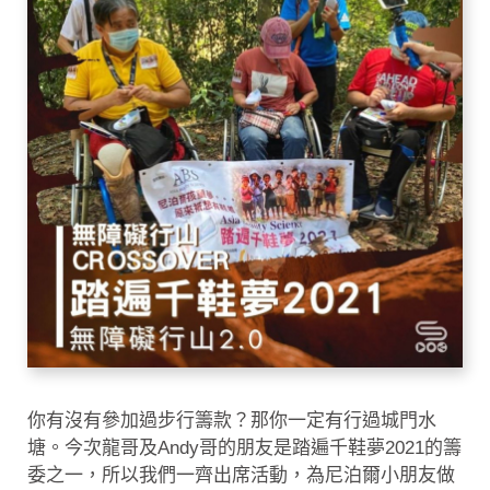
你有沒有參加過步行籌款？那你一定有行過城門水
塘。今次龍哥及Andy哥的朋友是踏遍千鞋夢2021的籌
委之一，所以我們一齊出席活動，為尼泊爾小朋友做