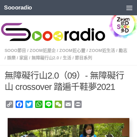
Soooradio
SOOO節目
/
ZOOM近屋企
/
ZOOM近心靈
/
ZOOM近生活
/
勵志
/
娛樂
/
家庭
/
無障礙行山2.0
/
生活
/
節目系列
無障礙行山2.0（09）- 無障礙行
山 crossover 踏遍千鞋夢2021
Copy
Facebook
Twitter
WhatsApp
Line
WeChat
Email
Print
Link