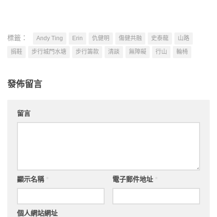
標籤：
Andy Ting
Erin
仇健明
傷健共融
史泰龍
山路
捐鞋
步行城門水塘
步行籌款
清談
無障礙
行山
輪椅
發佈留言
留言
顯示名稱
*
電子郵件地址
*
個人網站網址