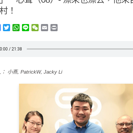
村！
y
Facebook
Twitter
WhatsApp
Line
WeChat
Email
Print
小燕, PatrickW, Jacky Li