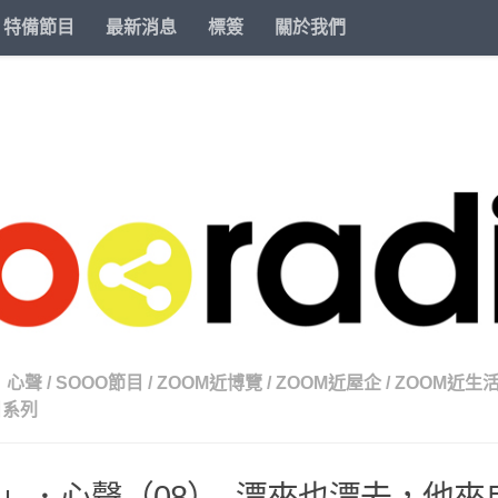
特備節目
最新消息
標簽
關於我們
．心聲
/
SOOO節目
/
ZOOM近博覽
/
ZOOM近屋企
/
ZOOM近生
目系列
」．心聲（08）- 漂來也漂去，他