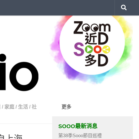
活
/
家庭
/
生活
/
社
更多
SOOO最新消息
第38季Sooo節目巡禮
來自上海……