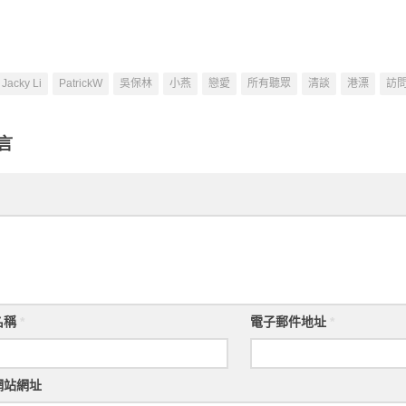
Jacky Li
PatrickW
吳保林
小燕
戀愛
所有聽眾
清談
港漂
訪
言
名稱
*
電子郵件地址
*
網站網址