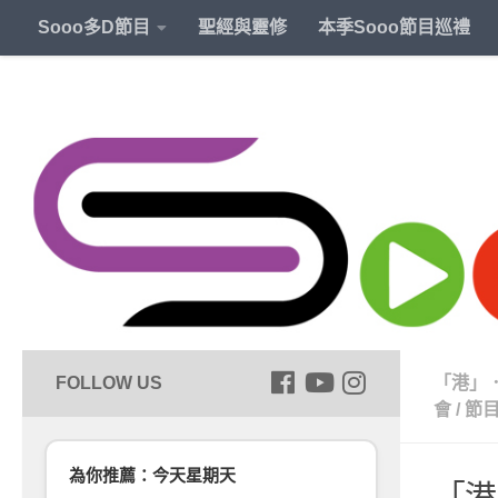
Sooo多D節目
聖經與靈修
本季Sooo節目巡禮
「港」
會
/
節
為你推薦：今天星期天
「港