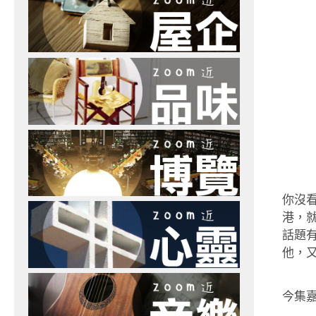
你沒
港，
話題
他，
今集