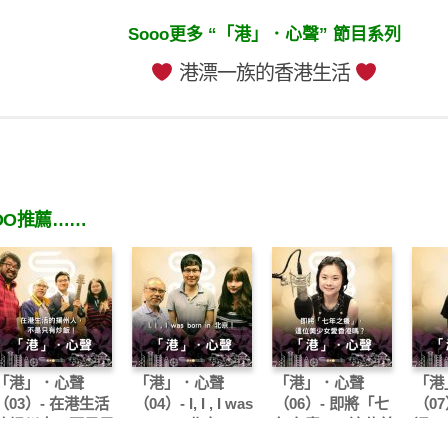
Sooo更多 “「港」．心聲” 節目系列
港漂一族的香港生活
OO推薦……
「港」．心聲
「港」．心聲
「港」．心聲
「港
（03）- 在港生活
（04）- I, I , I was
（06）- 即將「七
（07
的揚州人，不是只
born in 北京！
年之癢」，這位美
通
有炒飯！
少女愛香港嗎?