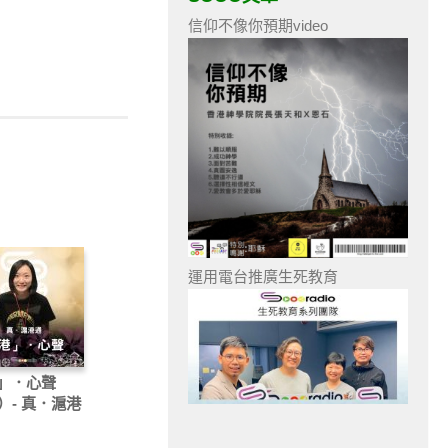
信仰不像你預期video
運用電台推廣生死教育
」．心聲
）- 真．滬港