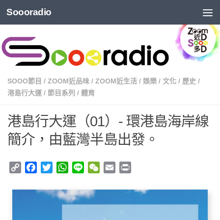
Soooradio
SOOO節目
/
ZOOM近品味
/
ZOOM近生活
/
娛樂
/
文化
/
歷史
/
港島行大運
/
節目系列
/
體育
港島行大運（01）- 環港島海岸線
簡介，由藍灣半島出發。
Copy
Facebook
Twitter
WhatsApp
Line
WeChat
Email
Print
Link