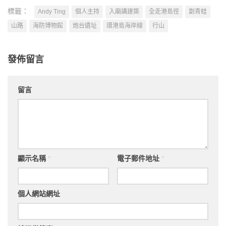
標籤：
Andy Ting
個人主持
入廟講建築
全走港島徑
劏青蛙
山路
海防博物館
炮台遺址
環港島海岸線
行山
發佈留言
留言
顯示名稱
*
電子郵件地址
*
個人網站網址