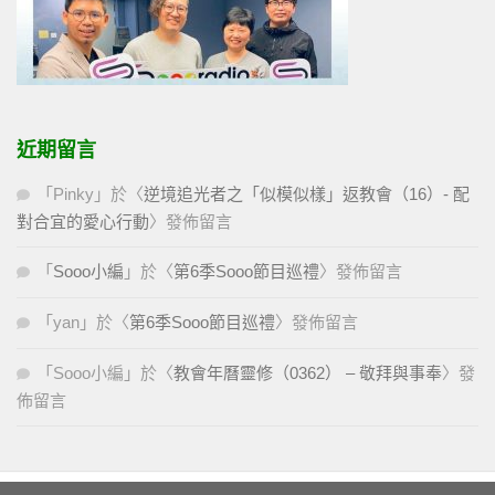
近期留言
「
Pinky
」於〈
逆境追光者之「似模似樣」返教會（16）- 配
對合宜的愛心行動
〉發佈留言
「
Sooo小編
」於〈
第6季Sooo節目巡禮
〉發佈留言
「
yan
」於〈
第6季Sooo節目巡禮
〉發佈留言
「
Sooo小編
」於〈
教會年曆靈修（0362） – 敬拜與事奉
〉發
佈留言