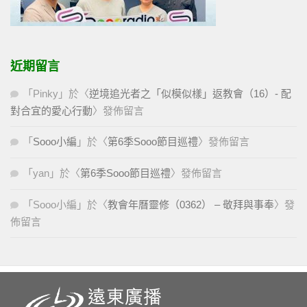
近期留言
「
Pinky
」於〈
逆境追光者之「似模似樣」返教會（16）- 配
對合宜的愛心行動
〉發佈留言
「
Sooo小編
」於〈
第6季Sooo節目巡禮
〉發佈留言
「
yan
」於〈
第6季Sooo節目巡禮
〉發佈留言
「
Sooo小編
」於〈
教會年曆靈修（0362） – 敬拜與事奉
〉發
佈留言