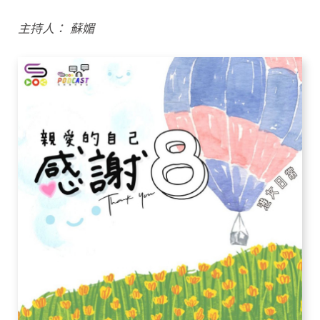
主持人： 蘇媚