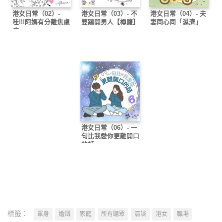
港女日常（02）-
港女日常（03）- 不
港女日常（04）- 夫
哇!!!阿媽有分離焦慮
要踢開男人【樽鹽】
妻同心同「濕濟」
症
港女日常（06）- 一
句比我愛你更難開口
的話
標籤：
單身
婚姻
家庭
所有聽眾
清談
港女
職場