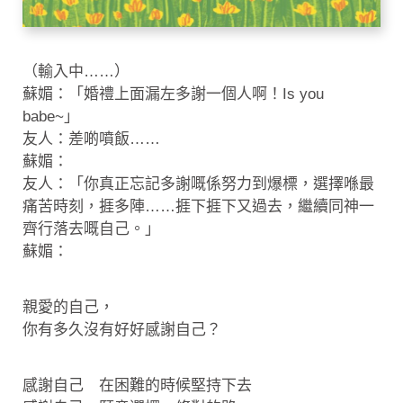
（輸入中……）
蘇媚：「婚禮上面漏左多謝一個人啊！Is you
babe~」
友人：差啲噴飯……
蘇媚：
友人：「你真正忘記多謝嘅係努力到爆標，選擇喺最
痛苦時刻，捱多陣……捱下捱下又過去，繼續同神一
齊行落去嘅自己。」
蘇媚：
親愛的自己，
你有多久沒有好好感謝自己？
感謝自己 在困難的時候堅持下去