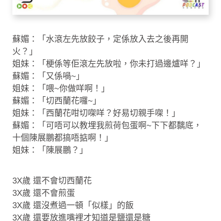
蘇媚：「水滾左先放餃子，定係放入去之後再開
火？」
姐妹：「梗係等佢滾左先放啦，你未打過邊爐咩？」
蘇媚：「又係喎~」
姐妹：「喂~你做咩啊！」
蘇媚：「切西蘭花囉~」
姐妹：「西蘭花咁切㗎咩？好易切親手㗎！」
蘇媚：「可唔可以教埋我煎荷包蛋啊~下下都黐底，
十個陳展鵬都搞唔掂啊！」
姐妹：「陳展鵬？」
3X歲 還不會切西蘭花
3X歲 還不會煎蛋
3X歲 還沒煮過一頓「似樣」的飯
3X歲 還要放進嘴裡才知道是鹽還是糖