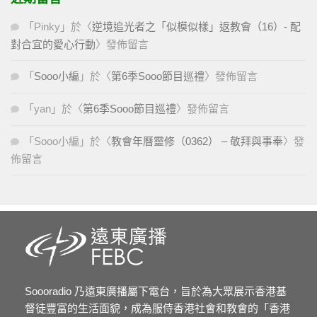
「
Pinky
」於〈
逆境追光者之「似模似樣」返教會（16）- 配
對合宜的愛心行動
〉發佈留言
「
Sooo小編
」於〈
第6季Sooo節目巡禮
〉發佈留言
「
yan
」於〈
第6季Sooo節目巡禮
〉發佈留言
「
Sooo小編
」於〈
教會年曆靈修（0362） – 敬拜與事奉
〉發
佈留言
Soooradio 乃遠東廣播屬下電台，旨於為大眾展示香港基
督徒豐富的生活面貌，成為服侍香港社會和教會的「香港