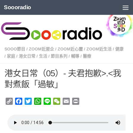
Soooradio
SOOO節目
/
ZOOM近屋企
/
ZOOM近心靈
/
ZOOM近生活
/
健康
/
家庭
/
港女日常
/
生活
/
節目系列
/
輔導
/
醫療
港女日常（05）- 夫君抱歉>.<我
對煮飯「過敏」
Copy
Facebook
Twitter
WhatsApp
Line
WeChat
Email
Print
Link