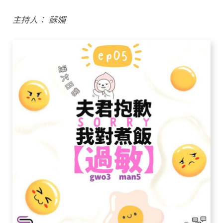
主持人： 蘇媚