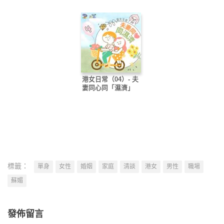
港女日常（04）- 夫
妻同心同「濕濟」
標籤：
單身
女性
婚姻
家庭
清談
港女
男性
職場
蘇媚
發佈留言