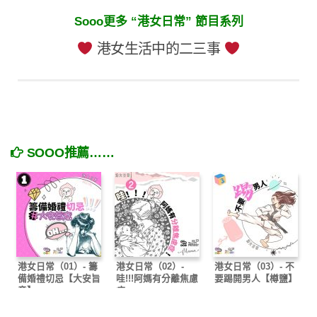
Sooo更多 “港女日常” 節目系列
港女生活中的二三事
SOOO推薦……
港女日常（01）- 籌
港女日常（02）-
港女日常（03）- 不
備婚禮切忌【大安旨
哇!!!阿媽有分離焦慮
要踢開男人【樽鹽】
意】
症