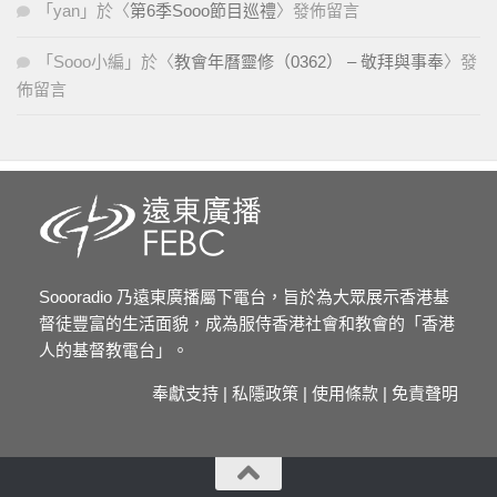
「
yan
」於〈
第6季Sooo節目巡禮
〉發佈留言
「
Sooo小編
」於〈
教會年曆靈修（0362） – 敬拜與事奉
〉發
佈留言
Soooradio 乃遠東廣播屬下電台，旨於為大眾展示香港基
督徒豐富的生活面貌，成為服侍香港社會和教會的「香港
人的基督教電台」。
奉獻支持
|
私隱政策
|
使用條款
|
免責聲明