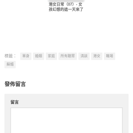
港女日常（07）- 女
孩幻想的這一天來了
標籤：
單身
婚姻
家庭
所有聽眾
清談
港女
職場
蘇媚
發佈留言
留言