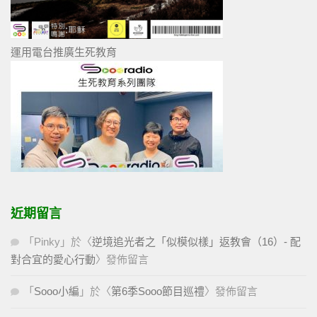
運用電台推廣生死教育
近期留言
「
Pinky
」於〈
逆境追光者之「似模似樣」返教會（16）- 配
對合宜的愛心行動
〉發佈留言
「
Sooo小編
」於〈
第6季Sooo節目巡禮
〉發佈留言