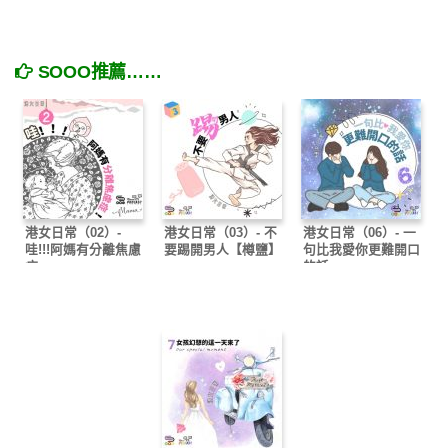
SOOO推薦……
港女日常（02）-
港女日常（03）- 不
港女日常（06）- 一
哇!!!阿媽有分離焦慮
要踢開男人【樽鹽】
句比我愛你更難開口
症
的話