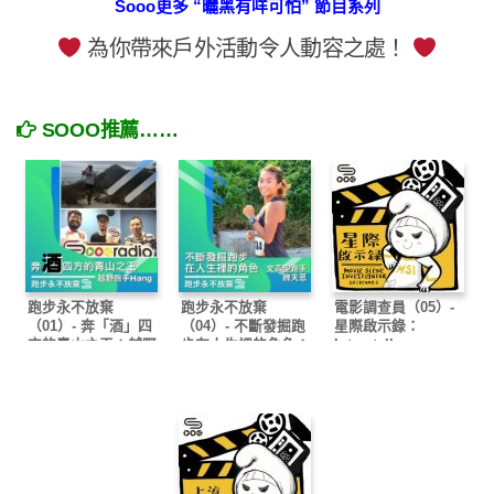
Sooo更多 “曬黑有咩可怕” 節目系列
為你帶來戶外活動令人動容之處！
SOOO推薦……
跑步永不放棄
跑步永不放棄
電影調查員（05）-
（01）- 奔「酒」四
（04）- 不斷發掘跑
星際啟示錄：
方的青山之王：越野
步在人生裡的角色：
Interstella
跑手Hang
文青型跑手魏天恩