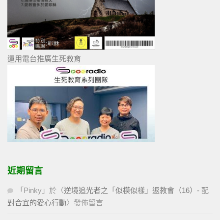
運用電台推廣生死教育
近期留言
「
Pinky
」於〈
逆境追光者之「似模似樣」返教會（16）- 配
對合宜的愛心行動
〉發佈留言