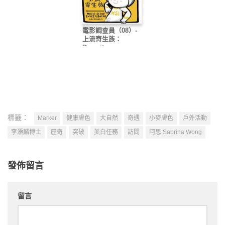
電影調查員（08）-
上流寄生族：
Parasite
標籤：
Marker
健康膚色
大自然
奇遇
小麥膚色
戶外活動
李灝麟博士
歷奇
突破
美白任務
訪問
阿思 Sabrina Wong
發佈留言
留言