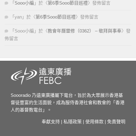
「
Sooo小編
」於〈
第6季Sooo節目巡禮
〉發佈留言
「
yan
」於〈
第6季Sooo節目巡禮
〉發佈留言
「
Sooo小編
」於〈
教會年曆靈修（0362） – 敬拜與事奉
〉發
佈留言
Soooradio 乃遠東廣播屬下電台，旨於為大眾展示香港基
督徒豐富的生活面貌，成為服侍香港社會和教會的「香港
人的基督教電台」。
奉獻支持
|
私隱政策
|
使用條款
|
免責聲明