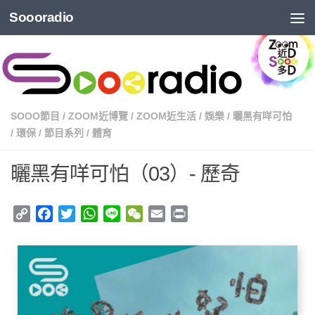
Soooradio
SOOO節目
/
ZOOM近博覽
/
ZOOM近生活
/
娛樂
/
曬黑有咩可怕
/
環保
/
節目系列
/
體育
曬黑有咩可怕（03）- 歷奇
Copy
Facebook
Twitter
WhatsApp
Line
WeChat
Email
Print
Link