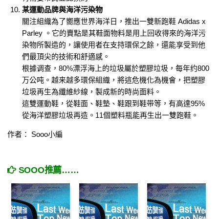
某運動品牌與海洋污染物
關注組織為了嚮應世界海洋日，推出一雙新跑鞋 Adidas x
Parley 。它的賣點是其鞋面物料是用上回收得來的海洋污
染物所製造的，讓使用者在支持環保之餘，還能享受到他
們最頂尖的技術和舒適感。
根據调查，80%漂浮海上的垃圾屬於塑膠垃圾，每年约800
万公吨。越来越多環保組織，將這危機化為機會，把塑膠
垃圾再生為纖維紗線，製成新的時尚面料。
這雙運動鞋，從鞋面、鞋墊、鞋跟到鞋带等，有高達95%
從海洋塑膠垃圾再造。11個塑料瓶能再生出一雙跑鞋。
作者： Sooo小編
SOOO推薦……