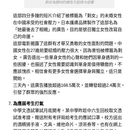
剩女為題材的廣告引起很大迴響
這部四分多鐘的短片介紹了被標籤為「剩女」的未婚女性
在中國承受的社會壓力。日本護膚品牌製作了這部名為
「她最後去了相親」的廣告，目的是號召獨立女性改寫自
己的命運。
這部電影揭露了這群有才華又勇敢的女性面對的問題。中
國女性在27歲前要結婚的壓力很大，因為害怕被標籤為剩
女 。廣告道出一些單身女性的心聲和她們因單身遇到的一
些困擾，也描述了女性需要認識到單身是值得驕傲的，不
應該愧疚。相信會有更多女性會選擇單身與獨立，這只是
開始。
三天內，這廣告播放超過168.5萬次，並轉發超過2.4萬次，
引發了群眾的強烈反應。
為應届考生打氣
中學文憑試筆試月底開考，某中學昨趁中六生回校取文憑
試准考證，贈送附有考評局給考生的應試口罩，校方送出
的酒精搓手液、文具、維他命片、涼茶券等，也有在網上