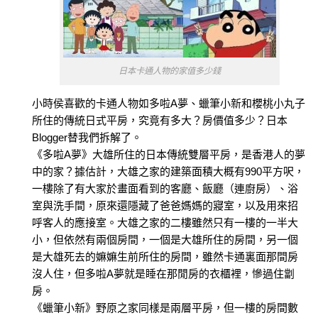
日本卡通人物的家值多少錢
小時侯喜歡的卡通人物如多啦A夢、蠟筆小新和櫻桃小丸子
所住的傳統日式平房，究竟有多大？房價值多少？日本
Blogger替我們拆解了。
《多啦A夢》大雄所住的日本傳統雙層平房，是香港人的夢
中的家？據估計，大雄之家的建築面積大概有990平方呎，
一樓除了有大家於畫面看到的客廳、飯廳（連廚房）、浴
室與洗手間，原來還隱藏了爸爸媽媽的寢室，以及用來招
呼客人的應接室。大雄之家的二樓雖然只有一樓的一半大
小，但依然有兩個房間，一個是大雄所住的房間，另一個
是大雄死去的嫲嫲生前所住的房間，雖然卡通裏面那間房
沒人住，但多啦A夢就是睡在那閒房的衣櫃裡，慘過住劏
房。
《蠟筆小新》野原之家同樣是兩層平房，但一樓的房間數