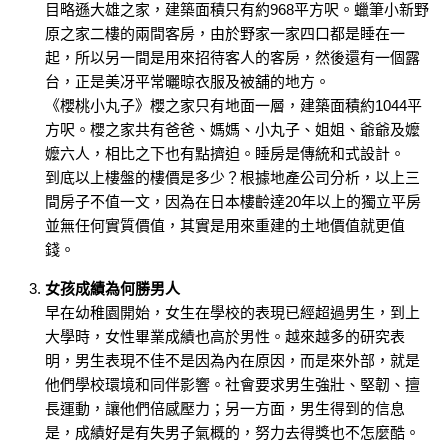
目略遜大雄之家，建築面積只有約968平方呎。蠟筆小新野
原之家二樓的兩間客房，由於野家一家四口都是睡在一
起，所以另一間是用來招待客人的客房，然後還有一個露
台，正是美冴平常曬晾衣服及被舖的地方。
《櫻桃小丸子》櫻之家只有地面一層，建築面積約1044平
方呎。櫻之家共有爸爸、媽媽、小丸子、姐姐、爺爺及嬤
嬤六人，相比之下也有點擠迫。睡房是傳統和式設計。
到底以上樓盤的樓價是多少？根據地產公司分析，以上三
間房子不值一文，因為在日本樓齡達20年以上的獨立平房
並無任何實質價值，其實是用來重建的土地價值就更值
錢。
女孩成績為何勝男人
早在幼稚園開始，女生在學校的表現已經超過男生，到上
大學時，女性畢業成績也高於男性。越來越多的研究表
明，男生表現不佳不是因為內在原因，而是來外部，就是
他們學校環境和同伴影響。社會要求男生強壯、堅韌、擅
長運動，讓他們倍感壓力；另一方面，男生得到的信息
是，成績好是有失男子氣概的，努力去得獎也不怎麼酷。