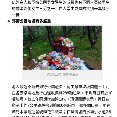
此外白人和亞裔美國男女學生的成績也有不同。亞裔男生
的成績落後女生三分之一，白人學生成績的性別差異幾乎
一樣。
郊野公園垃圾有多嚴重
郊野公園垃圾有多嚴重
港人最近不斷去郊野公園避炎，衍生嚴重垃圾問題。上月
在各康樂場地及行山徑收集到288噸垃圾，平均每日有近10
噸垃圾，較去年同期增加逾18%。環保團體表示，近日在
獅子山約8公里路段拾到逾800張紙巾、40多個口罩，更在
城門水塘附近發現煙花包裝盒；在荃灣城門水塘引水道2.5