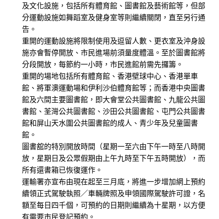
及文化設施，包括所有體育館、圖書館及藝術館等，但部
分運動設施如舞蹈室及健身室等則繼續關閉，直至另行通
告。
重開的運動設施將限制使用及逗留人數、更衣室及沖身設
施亦會暫停開放、市民進場前須量度體溫。至於圖書館將
分段開放，每節約一小時，市民進館前需先攞籌。
重開的場地包括所有體育館、香港壁球中心、香港單車
館、將軍澳運動場和伊利沙伯體育館等；而香港中央圖書
館及六間主要圖書館，即大會堂公共圖書館、九龍公共圖
書館、荃灣公共圖書館、沙田公共圖書館、屯門公共圖書
館和屏山天水圍公共圖書館的成人、青少年及兒童圖書
館。
圖書舘的特別開放時間（星期一至六由下午一時至八時開
放，星期日及公眾假期由上午九時至下午五時開放），而
所有還書箱已恢復運作。
運輸署亦宣布由現在起至三月底，將進一步增加網上預約
續領正式駕駛執照／車輛牌照及申領國際駕駛許可證，名
額至每日四千個，可預約的日期則繼續為十星期，以方便
有需要市民登記預約。