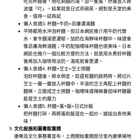
吃完杯麵後，用吃剩麵的湯，加一隻蛋，然後放入微
波爐「叮」。結果就是日式茶碗蒸，絕對是天堂的美
食，值得一試再試
懶人食譜3. 杯麵+牛奶=忌廉濃湯麵
平時都用水沖泡杯麵，但日本網民推介用牛奶代替
水，會令麵湯更濃郁。加奶在海鮮味杯麵中，味道會
像忌廉海鮮湯麵；牛奶配咖哩味杯麵也很美味。日本
網民也推介一個比較方便的方法，就是用水煮好杯麵
後再加入咖啡用淡奶，湯底就會更濃。
懶人食譜4. 杯麵+芝士=芝士撈麵
泡好杯麵後，將水倒走，趁還有麵的餘熱時，將切片
芝士一層一層放入杯麵中，半溶的芝士再配上杯麵的
麵條，立變成芝士撈麵。咖哩味或辣椒番茄味杯麵最
能發芝士的魔力
懶人食譜5. 杯麵+蛋+飯=日式炒飯
把杯麵打碎，再將蛋和飯混在一起炒，據說出奇地美
味！
文化設施和圖書館重開
康樂及文化事務署宣布，上周開始重開部分室內康樂場地