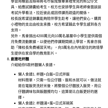
學習用橡筋及絲帶將毛巾紮成像畢業禮常見的熊公仔文
具、給應試錦囊給考生。校方也安排學生與老師會面談談
考試升學看法，拉近彼此或因停課而疏遠的關係。
校長說希望這錦囊能夠陪伴學生赴考，讓他們安心。購買
小禮物的支出由校友承擔，校方希望藉此令學生感到各方
支持。
另外，馬會捐出4200萬元向10萬名基層中小學生提供兩個
月免費流動數據，以便他們停課期間網上學習。馬會亦捐
助「陳校長免費補習天地」，向3萬名在內地居住的跨境學
生提供在家自學的教育影片。
創意吃杯麵
介紹給你5款杯麵懶人食譜。
懶人食譜1. 杯麵+白飯=日式拌飯
材料簡單，只需一包公仔麵、飯和水就可以。做法就
是在電飯煲洗好米後，將整個公仔麵放入飯煲，用公
仔麵調味包與飯麵攪均匀，這算是比白飯更好的選
擇。
懶人食譜2. 杯麵湯+蛋=日式茶碗蒸