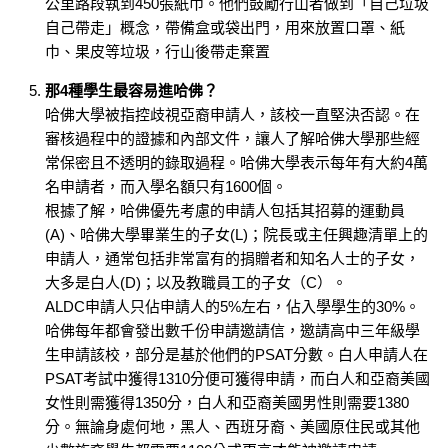
公里路段執到450張紙巾。他們鼓勵行山者做到「自己垃圾
自己帶走」概念，帶備盒或袋出門，用來放置口罩、紙
巾、果皮等垃圾，行山後帶走棄置
那4種學生最容易進哈佛？
哈佛大學被指控歧視亞裔申請人，該校一直堅決否認。在
審核過程中的證據和內部文件，讓人了解哈佛大學那些經
常保密且不透明的錄取過程。哈佛大學表示每年有大約4萬
名申請者，而入學名額只有1600個。
根據了解，哈佛優先考慮的申請人包括其招募的運動員
(A)、哈佛大學畢業生的子女(L)；院長或主任興趣清單上的
申請人，通常包括非常富有的捐贈者和知名人士的子女，
大多是白人(D)；以及教職員工的子女（C）。
ALDC申請人只佔申請人的5%左右，佔入學學生的30%。
哈佛每年都會發出數千份申請邀請信，邀請高中三年級學
生申請該校，部分是基於他們的PSAT分數。白人申請人在
PSAT考試中獲得1310分便可獲得申請，而白人和亞裔美國
女性則需獲得1350分，白人和亞裔美國男性則需要1380
分。無論身處何地，黑人、西班牙裔、美國原住民或其他