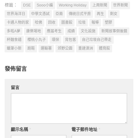
標籤：
DSE
Sooo小編
Working Holiday
上周新聞
世界新聞
世界海洋日
中學文憑試
亞裔
傳統日式平房
再生
剩女
卡通人物的家
哈佛
回收
圖書館
垃圾
報導
塑膠
多啦A夢
康樂場地
應届考生
成績
文化設施
新聞故事倒後鏡
杯麵食譜
櫻桃小丸子
環保
背包客
自己垃圾自己帶走
蠟筆小新
跑鞋
運輸署
郊野公園
重建澳洲
體育館
發佈留言
留言
顯示名稱
*
電子郵件地址
*