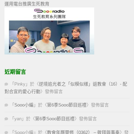
運用電台推廣生死教育
近期留言
「
Pinky
」於〈
逆境追光者之「似模似樣」返教會（16）- 配
對合宜的愛心行動
〉發佈留言
「
Sooo小編
」於〈
第6季Sooo節目巡禮
〉發佈留言
「
yan
」於〈
第6季Sooo節目巡禮
〉發佈留言
「
Sooo小編
」於〈
教會年曆靈修（0362） – 敬拜與事奉
〉發