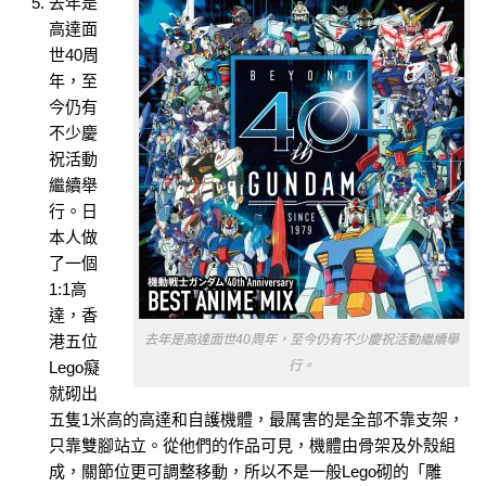
去年是
高達面
世40周
年，至
今仍有
不少慶
祝活動
繼續舉
行。日
本人做
了一個
1:1高
達，香
港五位
去年是高達面世40周年，至今仍有不少慶祝活動繼續舉
Lego癡
行。
就砌出
五隻1米高的高達和自護機體，最厲害的是全部不靠支架，
只靠雙腳站立。從他們的作品可見，機體由骨架及外殼組
成，關節位更可調整移動，所以不是一般Lego砌的「雕