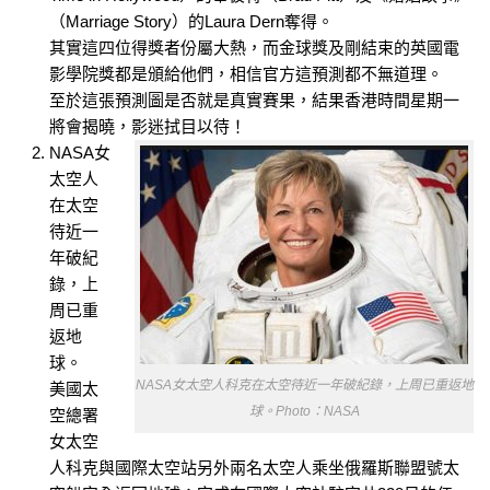
（Marriage Story）的Laura Dern奪得。
其實這四位得獎者份屬大熱，而金球獎及剛結束的英國電
影學院獎都是頒給他們，相信官方這預測都不無道理。
至於這張預測圖是否就是真實賽果，結果香港時間星期一
將會揭曉，影迷拭目以待！
NASA女
太空人
在太空
待近一
年破紀
錄，上
周已重
返地
球。
NASA女太空人科克在太空待近一年破紀錄，上周已重返地
美國太
球。Photo：NASA
空總署
女太空
人科克與國際太空站另外兩名太空人乘坐俄羅斯聯盟號太