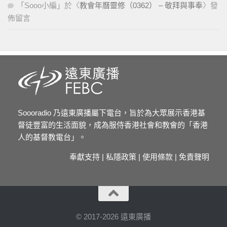
「
Sooo小編
」於〈
教會年曆靈修（0362） – 敬拜與事奉
〉發
佈留言
Soooradio 乃遠東廣播屬下電台，旨於為大眾展示香港基
督徒豐富的生活面貌，成為服侍香港社會和教會的「香港
人的基督教電台」。
奉獻支持
|
私隱政策
|
使用條款
|
免責聲明
© 2017-2026 遠東廣播