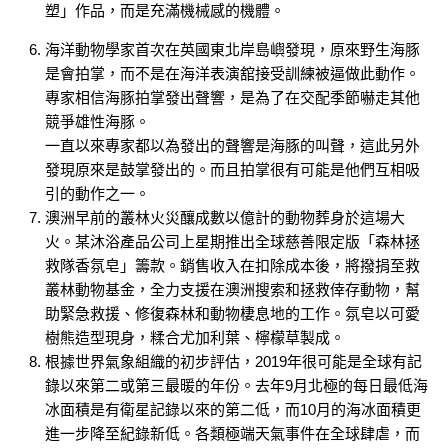
塑」作品，而是充滿機械感的機體。
海洋動物學家首次在英國東北岸島嶼發現，原來野生海豚
是會拍掌，而不是在海洋表演舘接受訓練被逼做此動作。
專家相信海豚拍掌發出聲響，是為了在交配季節嚇走其他
競爭雄性海豚。
一直以來專家都以為發出的聲響是海豚的叫聲，這此另外
發現原來是鼓掌發出的。而且拍掌很有可能是他們互相吸
引的動作之一。
澳洲早前的叢林火災釀成數以億計的動物葬身於這場大
火。某沐浴產品公司上星期推出全球慈善限定版「森林拯
救隊香氛皂」籌款。銷售收入在扣除成本後，將撥捐至救
叢林動物基金，全力支援在澳洲搜索和拯救倖存動物，幫
助緊急救援、修復森林和動物棲息地的工作。氛皂以可愛
樹熊造型現身，糅合尤加利葉、檸檬草製成。
根據世界氣象組織的初步評估，2019年很可能是全球有記
錄以來第二或第三最暖的年份。去年9月北極的每日最低海
冰面積是有衛星記錄以來的第二低，而10月的海冰面積更
進一步降至紀錄新低。各類極端天氣事件在全球肆虐，而