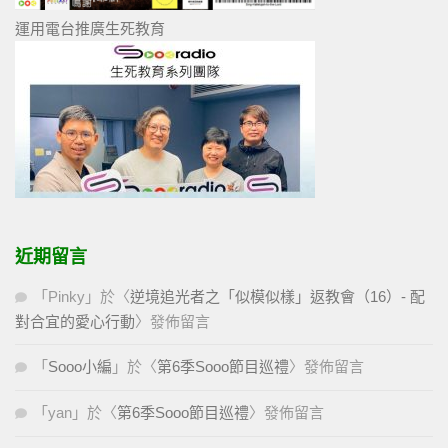
運用電台推廣生死教育
近期留言
「
Pinky
」於〈
逆境追光者之「似模似樣」返教會（16）- 配
對合宜的愛心行動
〉發佈留言
「
Sooo小編
」於〈
第6季Sooo節目巡禮
〉發佈留言
「
yan
」於〈
第6季Sooo節目巡禮
〉發佈留言