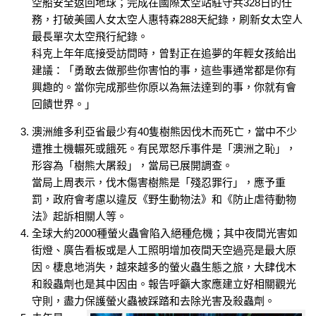
空船安全返回地球；完成在國際太空站駐守共328日的任
務，打破美國人女太空人惠特森288天紀錄，刷新女太空人
最長單次太空飛行紀錄。
科克上年年底接受訪問時，曾對正在追夢的年輕女孩給出
建議：「勇敢去做那些你害怕的事，這些事通常都是你有
興趣的。當你完成那些你原以為無法達到的事，你就有會
回饋世界。」
澳洲維多利亞省最少有40隻樹熊因伐木而死亡，當中不少
遭推土機輾死或餓死。有民眾怒斥事件是「澳洲之恥」，
形容為「樹熊大屠殺」，當局已展開調查。
當局上周表示，伐木傷害樹熊是「殘忍罪行」，應予重
罰，政府會考慮以違反《野生動物法》和《防止虐待動物
法》起訴相關人等。
全球大約2000種螢火蟲會陷入絕種危機；其中夜間光害如
街燈、廣告看板或是人工照明增加夜間天空過亮是最大原
因。棲息地消失，越來越多的螢火蟲生態之旅，大肆伐木
和殺蟲劑也是其中因由。報告呼籲大家應建立好相關觀光
守則，盡力保護螢火蟲被踩踏和去除光害及殺蟲劑。