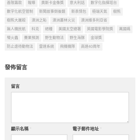
善限籌款
報導
奧斯卡金像獎
意大利話
數字化指揮塔台
數字化航空管制
新聞故事倒後鏡
新表情包
極端天氣
樹熊
樹熊大屠殺
澳洲之恥
澳洲叢林火災
澳洲維多利亞省
無人機民航
科克
絕種
美國太空總署
英國電影學院獎
萬國碼
螢火蟲
賽果預測
野生動物法
野生海豚
金球獎
防止虐待動物法
雷達系統
飛機機隊
高達40周年
發佈留言
留言
顯示名稱
*
電子郵件地址
*