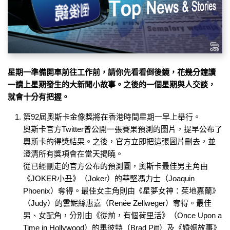
星期一準備開車前往工作前，請你先看看倒後鏡，花幾分鐘讀
一讀上星期發生的大新聞小故事。之後的一個星期與人交談，
就會十分有把握。
第92屆奧斯卡金像獎將在香港時間星期一早上舉行。
奧斯卡官方Twitter曾公開一張賽果預測的圖片，提早公布了
奧斯卡的得獎結果。之後，官方立即把這張圖片刪去，並
澄清所有獎項會在當天揭曉。
從已經刪走的官方公布的預測圖，奧斯卡最佳男主角由
《JOKER小丑》（Joker）的華堅馮力士（Joaquin
Phoenix）奪得。最佳女主角則由《星夢女神：茱地嘉蘭》
（Judy）的雲妮絲惠嘉（Renée Zellweger）奪得。最佳
男、女配角，分別由《從前，有個荷里活》（Once Upon a
Time in Hollywood）的畢彼特（Brad Pitt）及《婚姻故事》