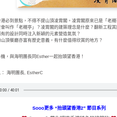
香港必到景點，不得不提山頂凌霄閣。凌霄閣原來已是「老襯
麼會叫作「老襯亭」？凌霄閣的建築理念是什麼？翻新工程其
獨有的設計同時注入新穎的元素營造氣氛？
的山頂餐廳亦富有歷史意義，有什麼值得欣賞的地方？
機，與海明團長同Esther一起抬頭望香港！
 海明團長, EstherC
Sooo更多 “抬頭望香港2” 節目系列