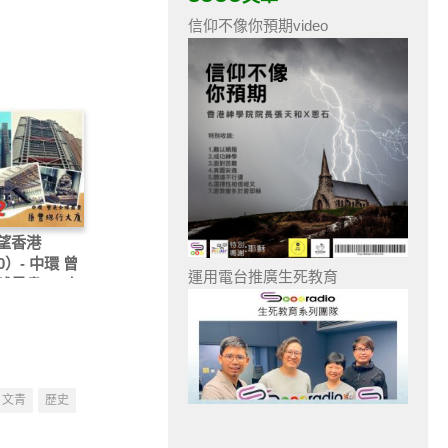
信仰不像你預期video
望香港
0）- 中環 曾
運用電台推廣生死教育
球最貴 — 中
豐總行大廈
文青
歷史