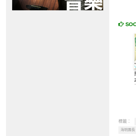
SO
標籤：
海明團長