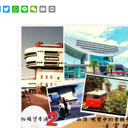
y
Facebook
Twitter
WhatsApp
Line
WeChat
Email
Print