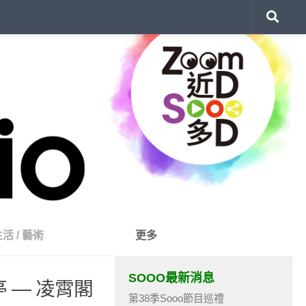
生活
/
藝術
更多
SOOO最新消息
 — 凌霄閣
第38季Sooo節目巡禮