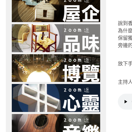
說到
為什
保留
旁邊
放下手
主持人：