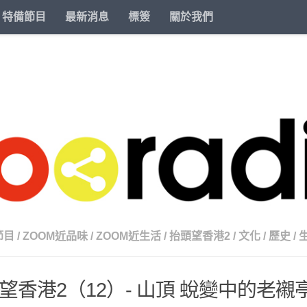
特備節目
最新消息
標簽
關於我們
節目
/
ZOOM近品味
/
ZOOM近生活
/
抬頭望香港2
/
文化
/
歷史
/
望香港2（12）- 山頂 蛻變中的老襯亭