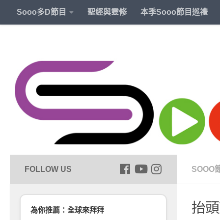
Sooo多D節目
聖經與靈修
本季Sooo節目巡禮
SOOO
抬頭
為你推薦：全球來拜拜