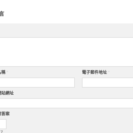
言
名稱
*
電子郵件地址
*
網站網址
供答案
 7