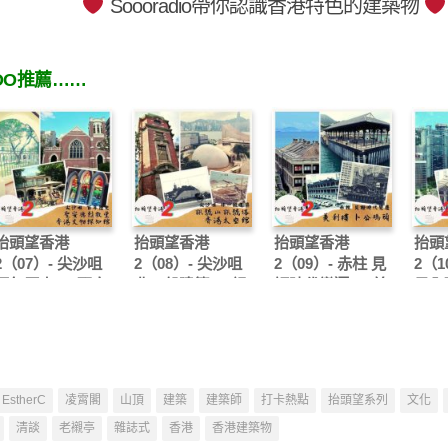
Soooradio帶你認識香港特色的建築物
OO推薦……
抬頭望香港
抬頭望香港
抬頭望香港
抬頭
2（07）- 尖沙咀
2（08）- 尖沙咀
2（09）- 赤柱 見
2（1
百年歷史 — 聖安
非一般建築 — 訊
証時代變遷 — 美
是全
德烈教堂 香港文
號山訊號塔 香港
利樓 卜公碼頭
環匯
物探知館
太空館
EstherC
凌霄閣
山頂
建築
建築師
打卡熱點
抬頭望系列
文化
清談
老襯亭
雜誌式
香港
香港建築物