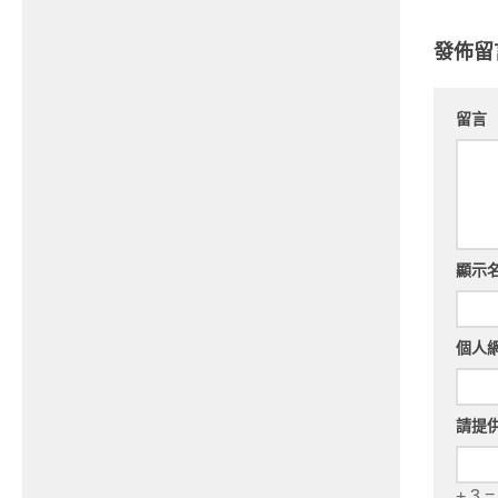
發佈留
留言
顯示
個人
請提
+ 3 =