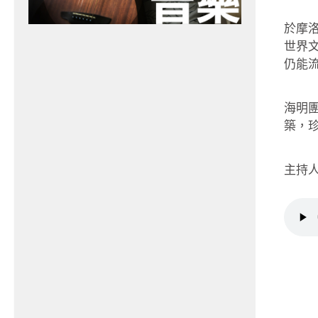
於摩
世界
仍能
海明團
築，
主持人：