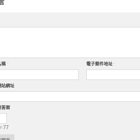
言
名稱
*
電子郵件地址
*
網站網址
供答案
= 77