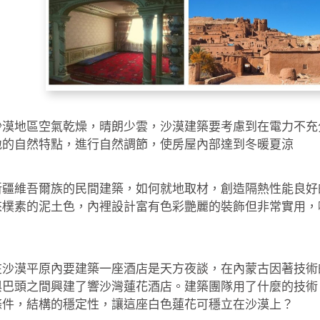
沙漠地區空氣乾燥，晴朗少雲，沙漠建築要考慮到在電力不充
地的自然特點，進行自然調節，使房屋內部達到冬暖夏涼
新疆維吾爾族的民間建築，如何就地取材，創造隔熱性能良好
來樸素的泥土色，內裡設計富有色彩艷麗的裝飾但非常實用，
在沙漠平原內要建築一座酒店是天方夜談，在內蒙古因著技術
與巴頭之間興建了響沙灣蓮花酒店。建築團隊用了什麼的技術
條件，結構的穩定性，讓這座白色蓮花可穩立在沙漠上？