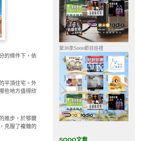
第36季Sooo節目巡禮
分的條件下，依
的平頂住宅。外
哪些地方值得欣
的進步，於鄂爾
，克服了複雜的
SOOO文章