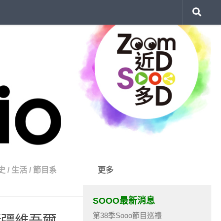
史
/
生活
/
節目系
更多
SOOO最新消息
第38季Sooo節目巡禮
新彊維吾爾