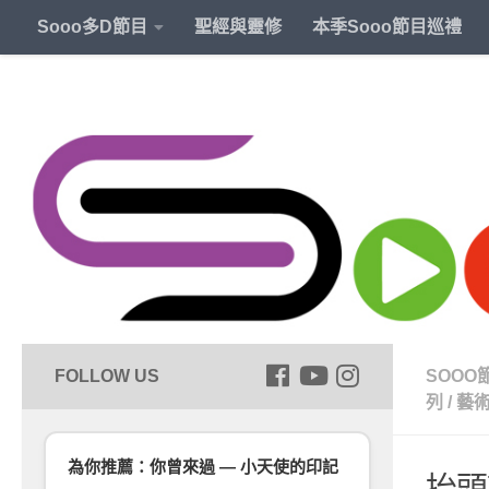
Sooo多D節目
聖經與靈修
本季Sooo節目巡禮
SOOO
列
/
藝
為你推薦：你曾來過 — 小天使的印記
抬頭