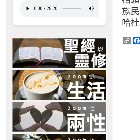
族民
哈杜
Cop
Link