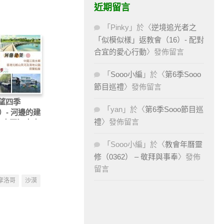
近期留言
「
Pinky
」於〈
逆境追光者之
「似模似樣」返教會（16）- 配對
合宜的愛心行動
〉發佈留言
「
Sooo小編
」於〈
第6季Sooo
節目巡禮
〉發佈留言
望四季
「
yan
」於〈
第6季Sooo節目巡
）- 河邊的建
禮
〉發佈留言
— 中國江南水
香港元朗山貝
濕地公園、荷
「
Sooo小編
」於〈
教會年曆靈
屋
修（0362） – 敬拜與事奉
〉發佈
留言
摩洛哥
沙漠