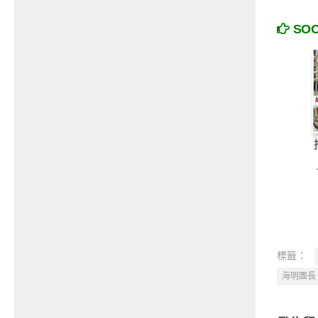
SO
標籤：
海明團長