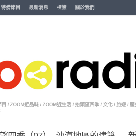
特備節目
最新消息
標簽
關於我們
節目
/
ZOOM近品味
/
ZOOM近生活
/
抬頭望四季
/
文化
/
旅遊
/
歷
術
望四季（07）- 沙漠地區的建築 — 