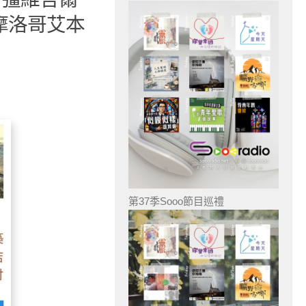
摩洛哥艾本
第37季Sooo節目巡禮