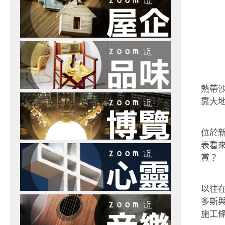
熱帶
靠大
位於
表看
賞？
以往
多斯
施工