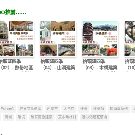
OO推薦……
抬頭望四季
抬頭望四季
抬頭望四季
抬頭
（02）- 熱帶地區
（04）- 山洞建築
（08）- 木構建築
（10
的陽台 — 香港淺
— 中國山西窰
— 中國山西應縣
築 
水灣酒店、雷生春
洞、壽臣山中央彈
木塔 香港志蓮淨
鄉、
及茶具博物館
藥庫、赤柱污水處
苑 日本鶴之舞橋
河及
理廠
蘭船
EstherC
世界文化遺產
內蒙古
大自然
建築
建築師
抬頭望系列
清談
環境
維吾爾族建築
艾本哈杜村
響沙灣蓮花酒店