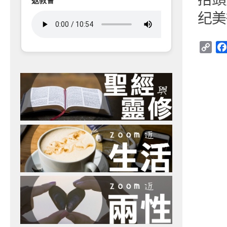
返教會
纪美
Cop
Link