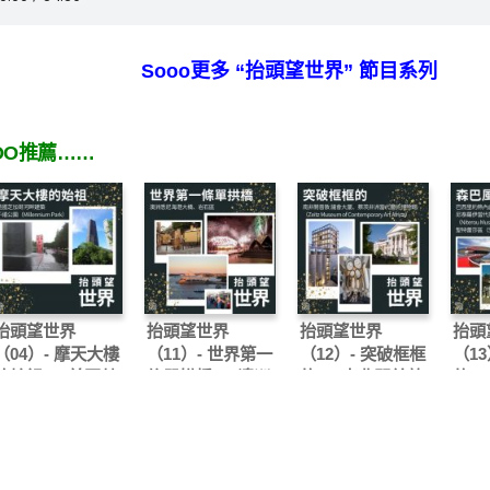
Sooo更多 “抬頭望世界” 節目系列
OO推薦……
抬頭望世界
抬頭望世界
抬頭望世界
抬頭
（04）- 摩天大樓
（11）- 世界第一
（12）- 突破框框
（13
的始祖 — 美國芝
條單拱橋 — 澳洲
的 — 南非開普敦
的 
加哥河畔建築、千
悉尼 海港大橋、
議會大厦、蔡茨非
內盧
禧公園
岩石區
洲當代藝術博物館
Imp
（Millennium
（Zeitz Museum
羅伊
Park）
of Contemporary
（Nit