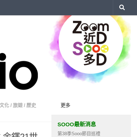
文化
/
旅遊
/
歷史
更多
SOOO最新消息
第38季Sooo節目巡禮
 金鐸21世