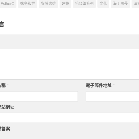
Art Africa）
Mus
EstherC
妹島和世
安藤忠雄
建築
抬頭望系列
文化
海明團長
清
Cont
Ar
區（S
言
Ter
名稱
*
電子郵件地址
*
網站網址
供答案