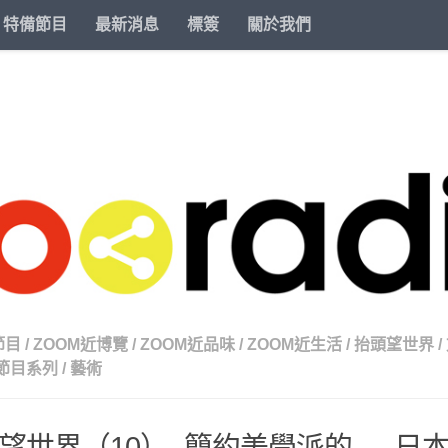
特備節目
最新消息
標簽
關於我們
節目
/
ZOOM近博覽
/
ZOOM近品味
/
ZOOM近生活
/
抬頭望世界
/
節目系列
/
藝術
望世界（10）- 簡約美學派的 — 日本