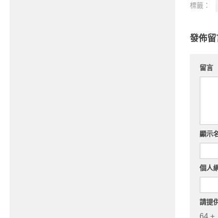
標籤：
發佈留
留言
顯示
個人
請提
64 +