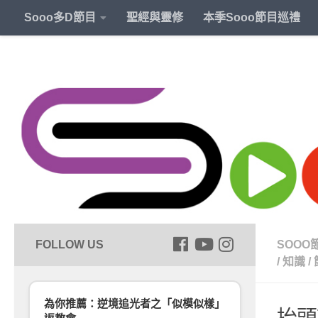
Sooo多D節目
聖經與靈修
本季Sooo節目巡禮
SOOO
/
知識
/
為你推薦：逆境追光者之「似模似樣」
抬頭