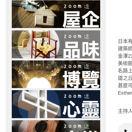
日本
建築師
金澤
美術館
名路
道之丘
甚麼
Est
主持人：