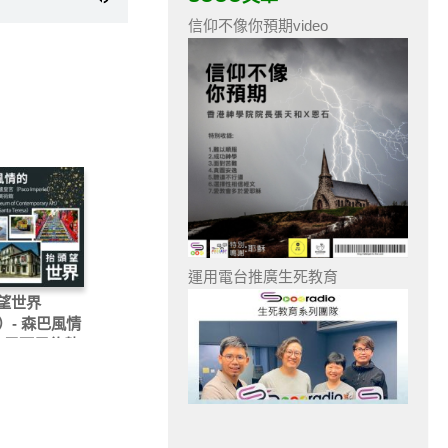
信仰不像你預期video
運用電台推廣生死教育
望世界
）- 森巴風情
— 巴西里約熱
皇宮（Paco
erial）、尼泰
當代美術館
erou