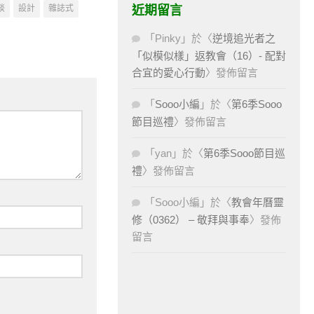
eum of
談
設計
雜誌式
近期留言
emporary
t）、聖特蕾莎
「
Pinky
」於〈
逆境追光者之
anta
「似模似樣」返教會（16）- 配對
esa）
合宜的愛心行動
〉發佈留言
「
Sooo小編
」於〈
第6季Sooo
節目巡禮
〉發佈留言
「
yan
」於〈
第6季Sooo節目巡
禮
〉發佈留言
「
Sooo小編
」於〈
教會年曆靈
修（0362） – 敬拜與事奉
〉發佈
留言