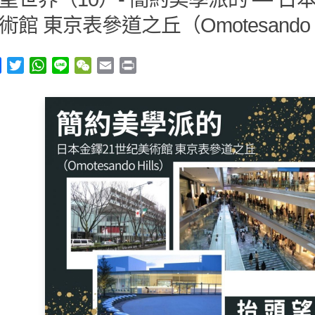
術館 東京表參道之丘（Omotesando Hi
y
Facebook
Twitter
WhatsApp
Line
WeChat
Email
Print