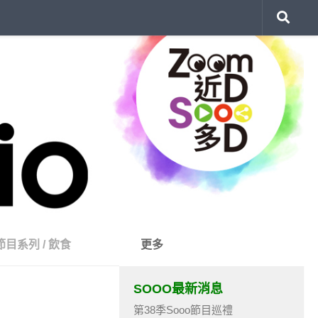
節目系列
/
飲食
更多
SOOO最新消息
第38季Sooo節目巡禮