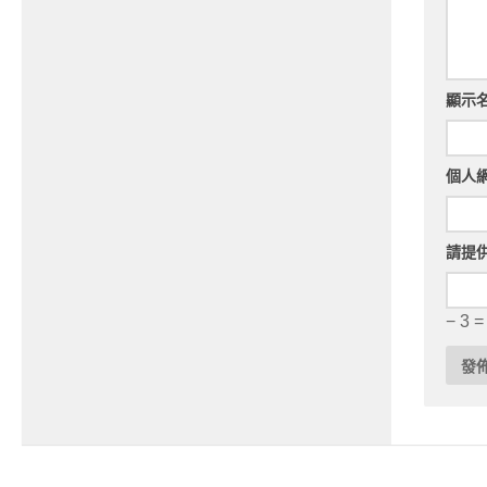
顯示
個人
請提
− 3 =