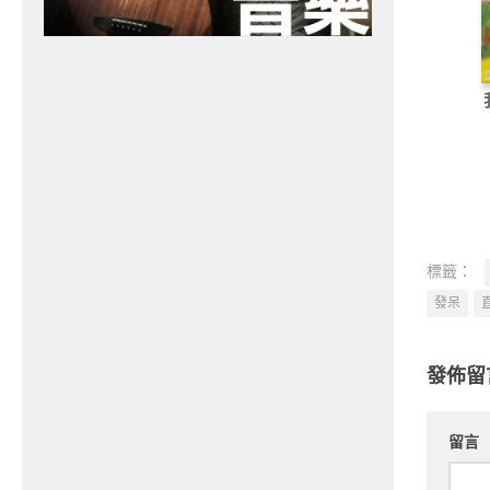
標籤：
發呆
發佈留
留言