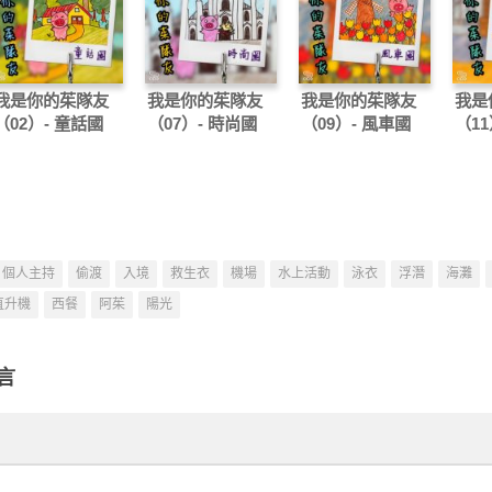
我是你的茱隊友
我是你的茱隊友
我是你的茱隊友
我是
（02）- 童話國
（07）- 時尚國
（09）- 風車國
（11
個人主持
偷渡
入境
救生衣
機場
水上活動
泳衣
浮潛
海灘
直升機
西餐
阿茱
陽光
言