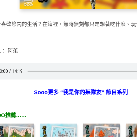
否喜歡悠閑的生活？在這裡，無時無刻都只是想著吃什麼、玩
： 阿茱
Sooo更多 “我是你的茱隊友” 節目系列
OO推薦……