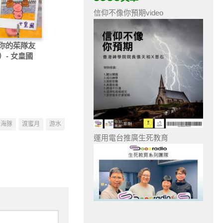
信仰不像你預期video
你的茱隊友
）- 女皇國
海豚
渡蜜月
游水
運用電台推廣生死教育