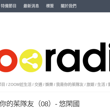
特備節目
最新消息
標簽
關於我們
節目
/
ZOOM近生活
/
交通
/
娛樂
/
我是你的茱隊友
/
旅遊
/
生活
/
你的茱隊友（08）- 悠閑國