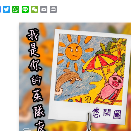
y
Facebook
Twitter
WhatsApp
Line
WeChat
Email
Print