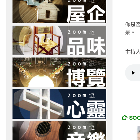
你是
呆。
主持人
SO