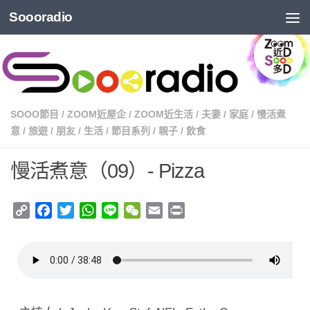
Soooradio
SOOO節目
/
ZOOM近屋企
/
ZOOM近生活
/
夫妻
/
家庭
/
慢活煮
意
/
旅遊
/
朋友
/
生活
/
節目系列
/
親子
/
飲食
慢活煮意（09）- Pizza
Copy
Facebook
Twitter
WhatsApp
Line
WeChat
Email
Print
Link