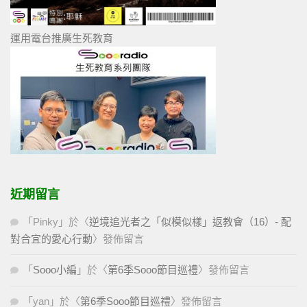
運用電台推廣生死教育
近期留言
「
Pinky
」於〈
逆境追光者之「似模似樣」返教會（16）- 配
對合宜的愛心行動
〉發佈留言
「
Sooo小編
」於〈
第6季Sooo節目巡禮
〉發佈留言
「
yan
」於〈
第6季Sooo節目巡禮
〉發佈留言