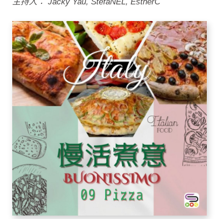
主持人： Jacky Yau, StefaNEL, EstherC