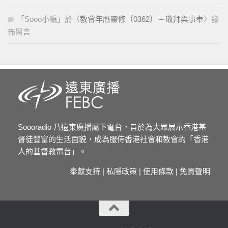
「
Sooo小編
」於〈
教會年曆靈修（0362） – 敬拜與事奉
〉發
佈留言
Soooradio 乃遠東廣播屬下電台，旨於為大眾展示香港基
督徒豐富的生活面貌，成為服侍香港社會和教會的「香港
人的基督教電台」。
奉獻支持
|
私隱政策
|
使用條款
|
免責聲明