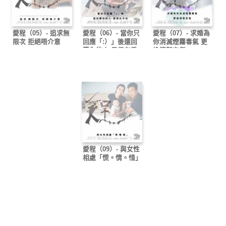
愛程（05）- 追求無
愛程（06）- 當你只
愛程（07）- 求婚為
限次 拒絕唔介意
回應「:）」後還回
你消滅煙霧毒氣 更
覆你的人 是很在乎
換清新空氣
你
愛程（09）- 與女性
相處「慌。情。惜」