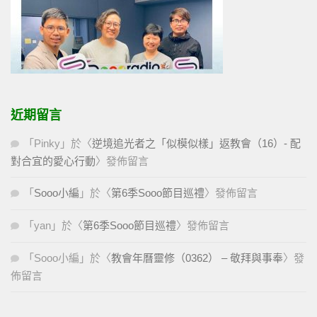
近期留言
「
Pinky
」於〈
逆境追光者之「似模似樣」返教會（16）- 配
對合宜的愛心行動
〉發佈留言
「
Sooo小編
」於〈
第6季Sooo節目巡禮
〉發佈留言
「
yan
」於〈
第6季Sooo節目巡禮
〉發佈留言
「
Sooo小編
」於〈
教會年曆靈修（0362） – 敬拜與事奉
〉發
佈留言