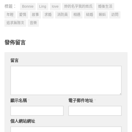
標籤：
Bonnie
Ling
love
妳的名字我的姓氏
婚後生活
年輕
愛情
故事
求婚
消防員
相遇
結婚
蝌蚪
訪問
追求無限次
音樂
發佈留言
留言
顯示名稱
*
電子郵件地址
*
個人網站網址