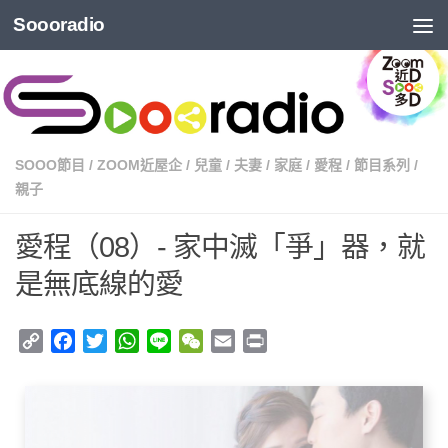
Soooradio
SOOO節目
/
ZOOM近屋企
/
兒童
/
夫妻
/
家庭
/
愛程
/
節目系列
/
親子
愛程（08）- 家中滅「爭」器，就
是無底線的愛
Copy
Facebook
Twitter
WhatsApp
Line
WeChat
Email
Print
Link