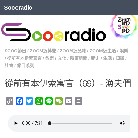
Soooradio
SOOO節目
/
ZOOM近博覽
/
ZOOM近品味
/
ZOOM近生活
/
娛樂
/
從前有本伊索寓言
/
教育
/
文化
/
時事新聞
/
歷史
/
生活
/
知識
/
社會
/
節目系列
從前有本伊索寓言（69）- 漁夫們
Copy
Facebook
Twitter
WhatsApp
Line
WeChat
Email
Print
Link