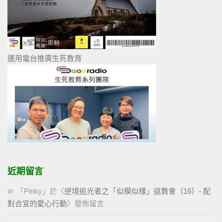
運用電台推廣生死教育
近期留言
「
Pinky
」於〈
逆境追光者之「似模似樣」返教會（16）- 配
對合宜的愛心行動
〉發佈留言