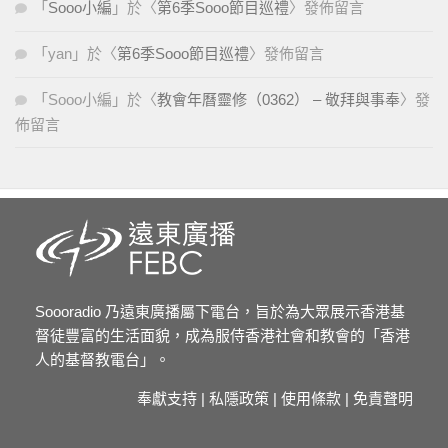
「
Sooo小編
」於〈
第6季Sooo節目巡禮
〉發佈留言
「
yan
」於〈
第6季Sooo節目巡禮
〉發佈留言
「
Sooo小編
」於〈
教會年曆靈修（0362） – 敬拜與事奉
〉發
佈留言
Soooradio 乃遠東廣播屬下電台，旨於為大眾展示香港基
督徒豐富的生活面貌，成為服侍香港社會和教會的「香港
人的基督教電台」。
奉獻支持
|
私隱政策
|
使用條款
|
免責聲明