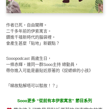
作者已死，自由闡釋。
二千多年前的伊索寓言。
鑽進千禧新時代的腦袋裡。
會產生甚麼「貼地」新觀點？
Sooopodcast 兩歲生日，
一條赤輝，連同一群Sooo主持 總動員，
帶你進入可能是最貼近原著的《捉蟋蟀的小孩》
「睇故點解唔可以駁故！？」
Sooo更多 “從前有本伊索寓言” 節目系列