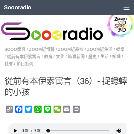
Soooradio
SOOO節目
/
ZOOM近博覽
/
ZOOM近品味
/
ZOOM近生活
/
娛樂
/
從前有本伊索寓言
/
教育
/
文化
/
時事新聞
/
歷史
/
生活
/
知識
/
社會
/
節目系列
從前有本伊索寓言（36）- 捉蟋蟀
的小孩
Copy
Facebook
Twitter
WhatsApp
Line
WeChat
Email
Print
Link