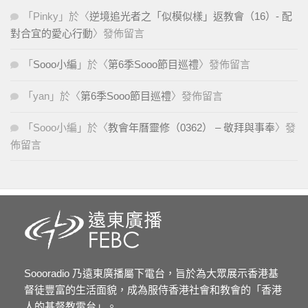
「
Pinky
」於〈
逆境追光者之「似模似樣」返教會（16）- 配
對合宜的愛心行動
〉發佈留言
「
Sooo小編
」於〈
第6季Sooo節目巡禮
〉發佈留言
「
yan
」於〈
第6季Sooo節目巡禮
〉發佈留言
「
Sooo小編
」於〈
教會年曆靈修（0362） – 敬拜與事奉
〉發
佈留言
Soooradio 乃遠東廣播屬下電台，旨於為大眾展示香港基
督徒豐富的生活面貌，成為服侍香港社會和教會的「香港
人的基督教電台」。