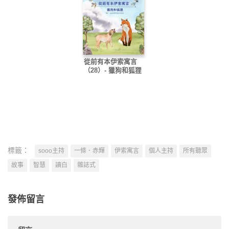
從前有本伊索寓言
（28）- 獵狗和狐狸
標籤：
sooo主持
一條．赤輝
伊索寓言
個人主持
所有聽眾
故事
智慧
讀白
雜誌式
發佈留言