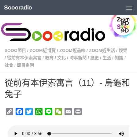
Soooradio
SOOO節目
/
ZOOM近博覽
/
ZOOM近品味
/
ZOOM近生活
/
娛樂
/
從前有本伊索寓言
/
教育
/
文化
/
時事新聞
/
歷史
/
生活
/
知識
/
社會
/
節目系列
從前有本伊索寓言（11）- 烏龜和
兔子
Copy
Facebook
Twitter
WhatsApp
Line
WeChat
Email
Print
Link