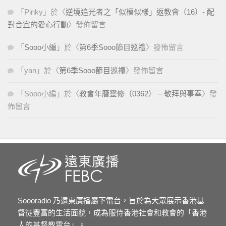
「
Pinky
」於〈
逆境追光者之「似模似樣」返教會（16）- 配
對合宜的愛心行動
〉發佈留言
「
Sooo小編
」於〈
第6季Sooo節目巡禮
〉發佈留言
「
yan
」於〈
第6季Sooo節目巡禮
〉發佈留言
「
Sooo小編
」於〈
教會年曆靈修（0362） – 敬拜與事奉
〉發
佈留言
Soooradio 乃遠東廣播屬下電台，旨於為大眾展示香港基
督徒豐富的生活面貌，成為服侍香港社會和教會的「香港
人的基督教電台」。