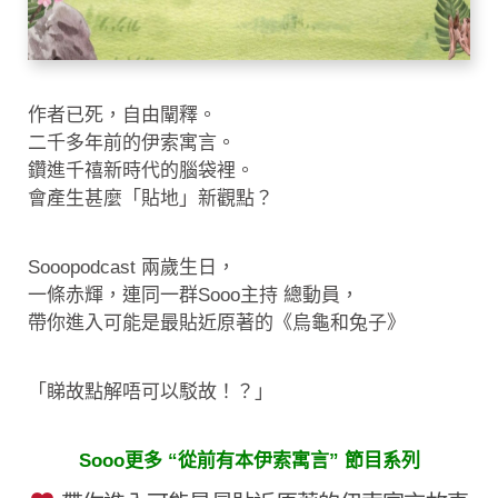
作者已死，自由闡釋。
二千多年前的伊索寓言。
鑽進千禧新時代的腦袋裡。
會產生甚麼「貼地」新觀點？
Sooopodcast 兩歲生日，
一條赤輝，連同一群Sooo主持 總動員，
帶你進入可能是最貼近原著的《烏龜和兔子》
「睇故點解唔可以駁故！？」
Sooo更多 “從前有本伊索寓言” 節目系列