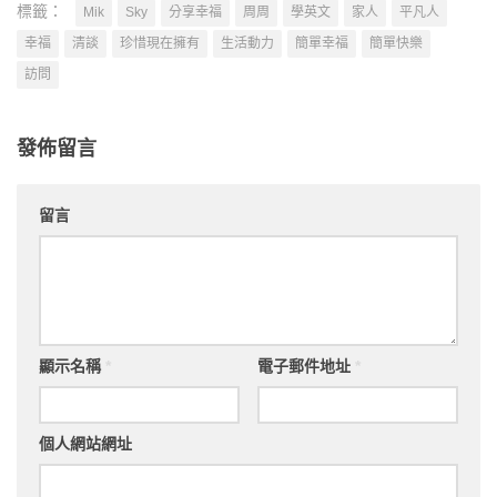
標籤：
Mik
Sky
分享幸福
周周
學英文
家人
平凡人
幸福
清談
珍惜現在擁有
生活動力
簡單幸福
簡單快樂
訪問
發佈留言
留言
顯示名稱
*
電子郵件地址
*
個人網站網址