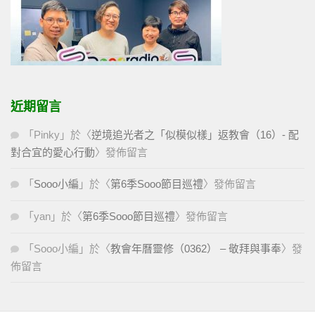
近期留言
「
Pinky
」於〈
逆境追光者之「似模似樣」返教會（16）- 配
對合宜的愛心行動
〉發佈留言
「
Sooo小編
」於〈
第6季Sooo節目巡禮
〉發佈留言
「
yan
」於〈
第6季Sooo節目巡禮
〉發佈留言
「
Sooo小編
」於〈
教會年曆靈修（0362） – 敬拜與事奉
〉發
佈留言