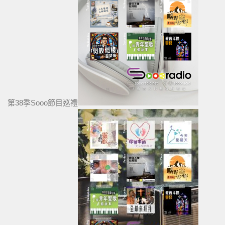
第38季Sooo節目巡禮