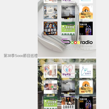
第38季Sooo節目巡禮