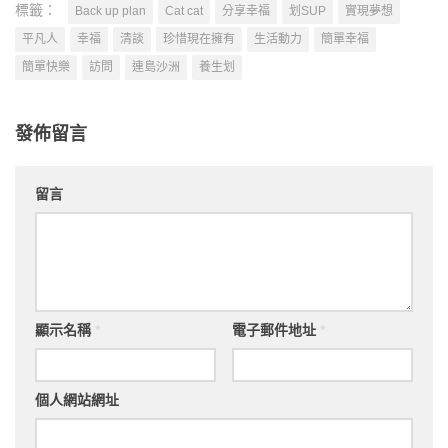
標籤：
Back up plan
Cat cat
分享幸福
划SUP
實現夢想
平凡人
幸福
清談
珍惜現在擁有
生活動力
簡單幸福
簡單快樂
訪問
連島沙洲
養生划
發佈留言
留言
顯示名稱
*
電子郵件地址
*
個人網站網址