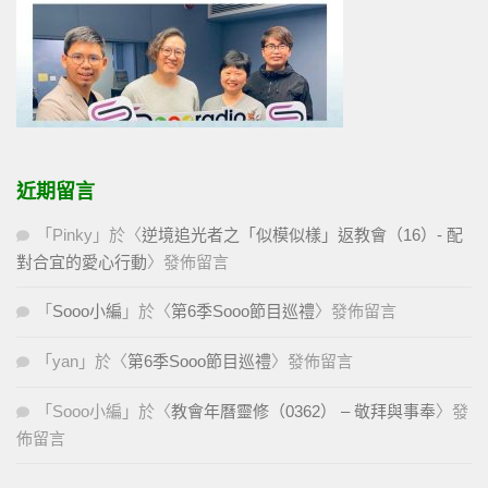
近期留言
「
Pinky
」於〈
逆境追光者之「似模似樣」返教會（16）- 配
對合宜的愛心行動
〉發佈留言
「
Sooo小編
」於〈
第6季Sooo節目巡禮
〉發佈留言
「
yan
」於〈
第6季Sooo節目巡禮
〉發佈留言
「
Sooo小編
」於〈
教會年曆靈修（0362） – 敬拜與事奉
〉發
佈留言