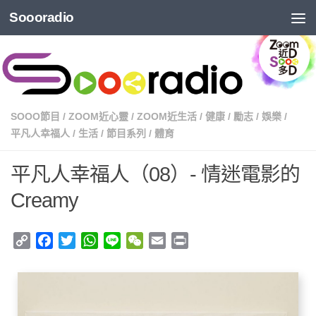
Soooradio
SOOO節目
/
ZOOM近心靈
/
ZOOM近生活
/
健康
/
勵志
/
娛樂
/
平凡人幸福人
/
生活
/
節目系列
/
體育
平凡人幸福人（08）- 情迷電影的
Creamy
Copy
Facebook
Twitter
WhatsApp
Line
WeChat
Email
Print
Link