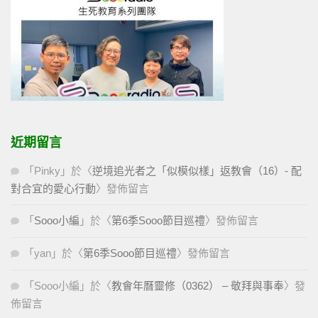
近期留言
「
Pinky
」於〈
逆境追光者之「似模似樣」返教會（16）- 配
對合宜的愛心行動
〉發佈留言
「
Sooo小編
」於〈
第6季Sooo節目巡禮
〉發佈留言
「
yan
」於〈
第6季Sooo節目巡禮
〉發佈留言
「
Sooo小編
」於〈
教會年曆靈修（0362） – 敬拜與事奉
〉發
佈留言