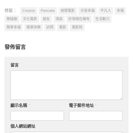
標籤：
Creamy
Pancake
偵探電影
分享幸福
平凡人
幸福
懸疑劇
文化電影
朋友
清談
珍惜現在擁有
生活動力
簡單幸福
簡單快樂
訪問
電影
電影院
發佈留言
留言
顯示名稱
*
電子郵件地址
*
個人網站網址