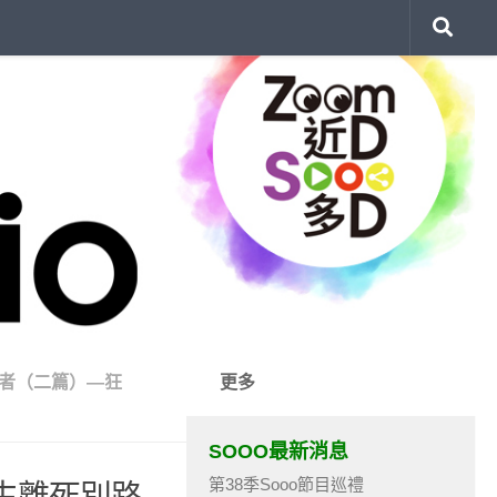
者（二篇）—狂
更多
SOOO最新消息
第38季Sooo節目巡禮
 生離死別路