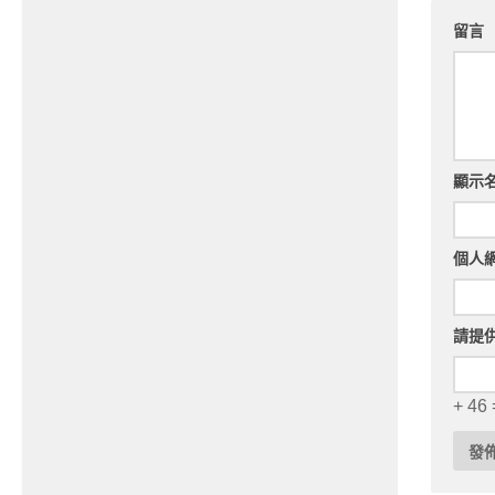
留言
顯示
個人
請提
+ 46 