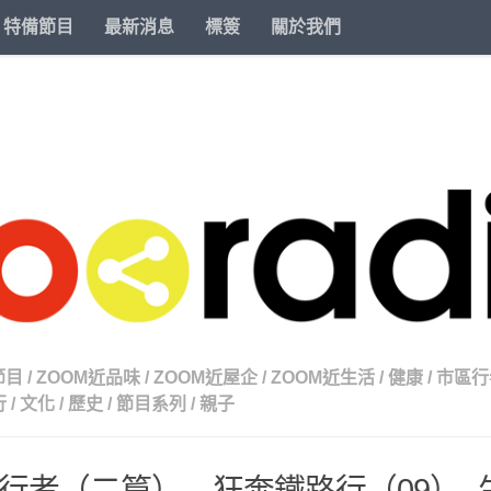
特備節目
最新消息
標簽
關於我們
節目
/
ZOOM近品味
/
ZOOM近屋企
/
ZOOM近生活
/
健康
/
市區行
行
/
文化
/
歷史
/
節目系列
/
親子
行者（二篇）—狂奔鐵路行（09）-