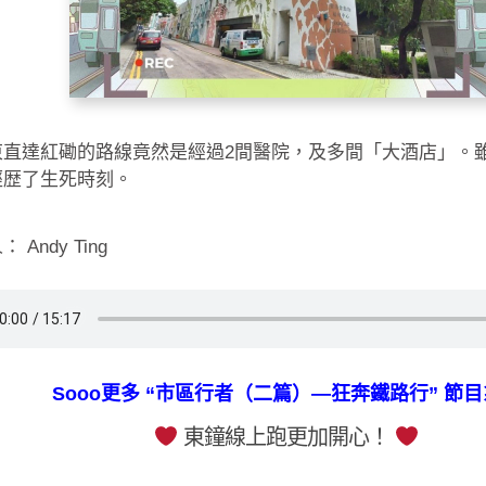
東直達紅磡的路線竟然是經過2間醫院，及多間「大酒店」。
經歴了生死時刻。
 Andy Ting
Sooo更多 “市區行者（二篇）—狂奔鐵路行” 節
東鐘線上跑更加開心！