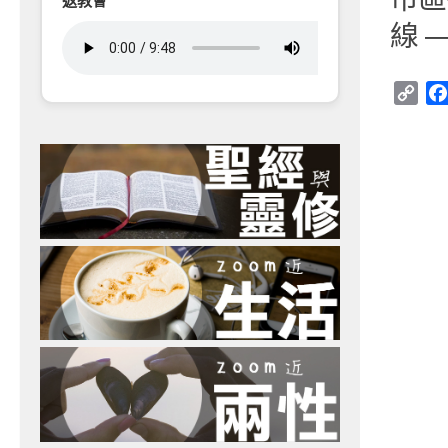
返教會
線 
Cop
Link