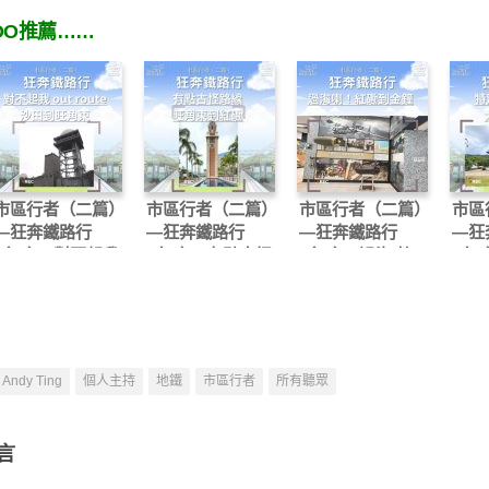
OO推薦……
市區行者（二篇）
市區行者（二篇）
市區行者（二篇）
市區
—狂奔鐵路行
—狂奔鐵路行
—狂奔鐵路行
—狂
（05）- 對不起我
（06）- 有點古怪
（07）- 過海喇！
（08
out route — 沙田
路線旺角東到紅磡
紅磡到金鐘
1 
到旺角東
Andy Ting
個人主持
地鐵
市區行者
所有聽眾
言