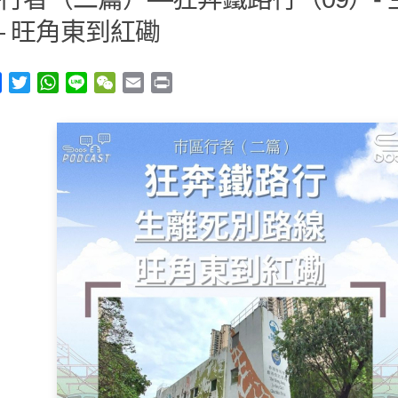
— 旺角東到紅磡
y
Facebook
Twitter
WhatsApp
Line
WeChat
Email
Print