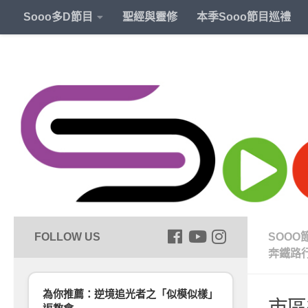
Sooo多D節目
聖經與靈修
本季Sooo節目巡禮
SOOO
奔鐵路
為你推薦：逆境追光者之「似模似樣」
市區