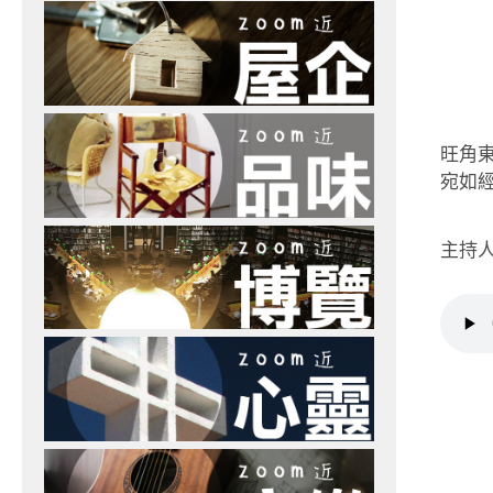
旺角
宛如
主持人：