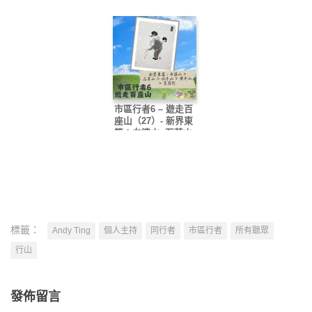
市區行者6 – 遊走百
座山（27）- 新界東
篇：女婆山>石芽山>
水牛山>黃牛山>芙蓉
別
標籤：
Andy Ting
個人主持
同行者
市區行者
所有聽眾
行山
發佈留言