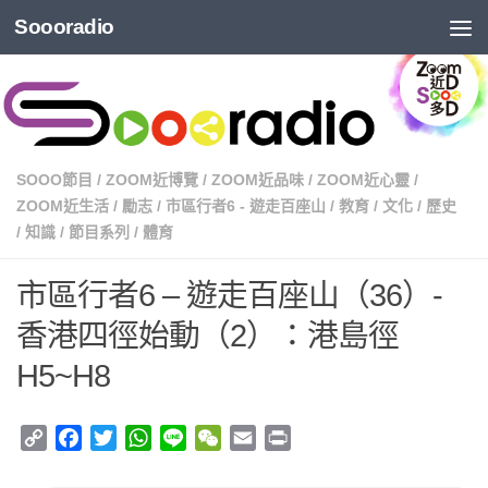
Soooradio
SOOO節目
/
ZOOM近博覽
/
ZOOM近品味
/
ZOOM近心靈
/
ZOOM近生活
/
勵志
/
市區行者6 - 遊走百座山
/
教育
/
文化
/
歷史
/
知識
/
節目系列
/
體育
市區行者6 – 遊走百座山（36）-
香港四徑始動（2）：港島徑
H5~H8
Copy
Facebook
Twitter
WhatsApp
Line
WeChat
Email
Print
Link