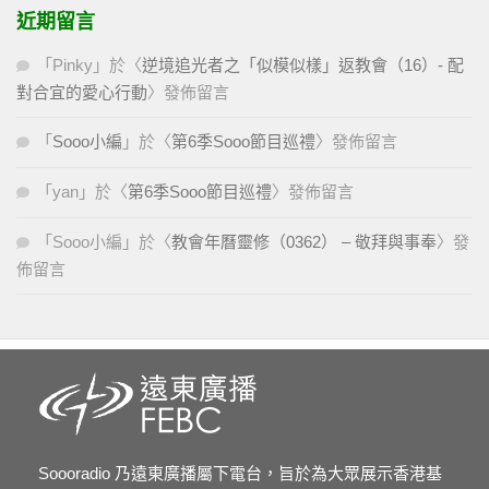
近期留言
「
Pinky
」於〈
逆境追光者之「似模似樣」返教會（16）- 配
對合宜的愛心行動
〉發佈留言
「
Sooo小編
」於〈
第6季Sooo節目巡禮
〉發佈留言
「
yan
」於〈
第6季Sooo節目巡禮
〉發佈留言
「
Sooo小編
」於〈
教會年曆靈修（0362） – 敬拜與事奉
〉發
佈留言
Soooradio 乃遠東廣播屬下電台，旨於為大眾展示香港基