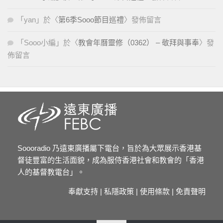
「
yan
」於〈
第6季Sooo節目巡禮
〉發佈留言
「
Sooo小編
」於〈
教會年曆靈修（0362） – 敬拜與事奉
〉發
佈留言
Soooradio 乃遠東廣播屬下電台，旨於為大眾展示香港基
督徒豐富的生活面貌，成為服侍香港社會和教會的「香港
人的基督教電台」。
奉獻支持
|
私隱政策
|
使用條款
|
免責聲明