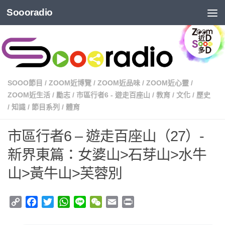
Soooradio
SOOO節目
/
ZOOM近博覽
/
ZOOM近品味
/
ZOOM近心靈
/
ZOOM近生活
/
勵志
/
市區行者6 - 遊走百座山
/
教育
/
文化
/
歷史
/
知識
/
節目系列
/
體育
市區行者6 – 遊走百座山（27）-
新界東篇：女婆山>石芽山>水牛
山>黃牛山>芙蓉別
Copy
Facebook
Twitter
WhatsApp
Line
WeChat
Email
Print
Link