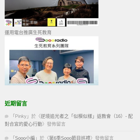
運用電台推廣生死教育
近期留言
「
Pinky
」於〈
逆境追光者之「似模似樣」返教會（16）- 配
對合宜的愛心行動
〉發佈留言
「
Sooo小編
」於〈
第6季Sooo節目巡禮
〉發佈留言