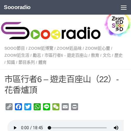
Soooradio
SOOO節目
/
ZOOM近博覽
/
ZOOM近品味
/
ZOOM近心靈
/
ZOOM近生活
/
勵志
/
市區行者6 - 遊走百座山
/
教育
/
文化
/
歷史
/
知識
/
節目系列
/
體育
市區行者6 – 遊走百座山（22）-
花香爐頂
Copy
Facebook
Twitter
WhatsApp
Line
WeChat
Email
Print
Link