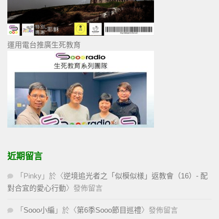
運用電台推廣生死教育
近期留言
「
Pinky
」於〈
逆境追光者之「似模似樣」返教會（16）- 配
對合宜的愛心行動
〉發佈留言
「
Sooo小編
」於〈
第6季Sooo節目巡禮
〉發佈留言