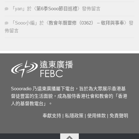
「
yan
」於〈
第6季Sooo節目巡禮
〉發佈留言
「
Sooo小編
」於〈
教會年曆靈修（0362） – 敬拜與事奉
〉發
佈留言
Soooradio 乃遠東廣播屬下電台，旨於為大眾展示香港基
督徒豐富的生活面貌，成為服侍香港社會和教會的「香港
人的基督教電台」。
奉獻支持
|
私隱政策
|
使用條款
|
免責聲明