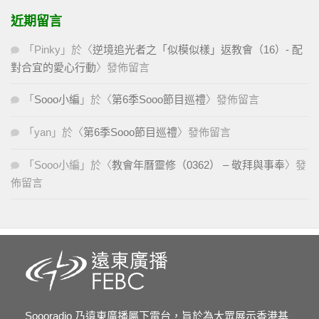
近期留言
「
Pinky
」於〈
逆境追光者之「似模似樣」返教會（16）- 配
對合宜的愛心行動
〉發佈留言
「
Sooo小編
」於〈
第6季Sooo節目巡禮
〉發佈留言
「
yan
」於〈
第6季Sooo節目巡禮
〉發佈留言
「
Sooo小編
」於〈
教會年曆靈修（0362） – 敬拜與事奉
〉發
佈留言
Soooradio 乃遠東廣播屬下電台，旨於為大眾展示香港基