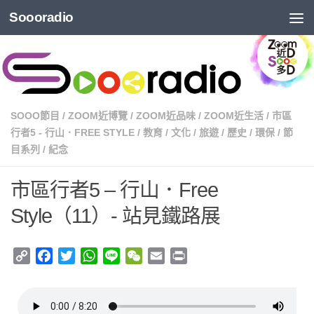
Soooradio
SOOO節目
/
ZOOM近博覽
/
ZOOM近品味
/
ZOOM近生活
/
市區
行者5 - 行山．FREE STYLE
/
教育
/
文化
/
旅遊
/
歷史
/
環保
/
節
目系列
/
紀念
市區行者5 – 行山．Free
Style（11）- 站見鐵路展
Copy
Facebook
Twitter
WhatsApp
Line
WeChat
Email
Print
Link