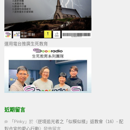
運用電台推廣生死教育
近期留言
「
Pinky
」於〈
逆境追光者之「似模似樣」返教會（16）- 配
對合宜的愛心行動
〉發佈留言