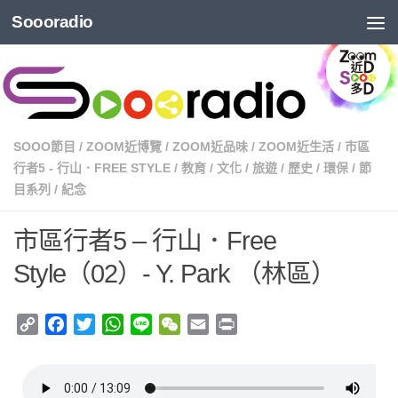
Soooradio
SOOO節目
/
ZOOM近博覽
/
ZOOM近品味
/
ZOOM近生活
/
市區
行者5 - 行山．FREE STYLE
/
教育
/
文化
/
旅遊
/
歷史
/
環保
/
節
目系列
/
紀念
市區行者5 – 行山．Free
Style（02）- Y. Park （林區）
Copy
Facebook
Twitter
WhatsApp
Line
WeChat
Email
Print
Link