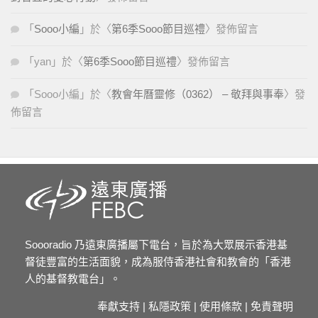
「
Sooo小編
」於〈
第6季Sooo節目巡禮
〉發佈留言
「
yan
」於〈
第6季Sooo節目巡禮
〉發佈留言
「
Sooo小編
」於〈
教會年曆靈修（0362） – 敬拜與事奉
〉發
佈留言
Soooradio 乃遠東廣播屬下電台，旨於為大眾展示香港基
督徒豐富的生活面貌，成為服侍香港社會和教會的「香港
人的基督教電台」。
奉獻支持
|
私隱政策
|
使用條款
|
免責聲明