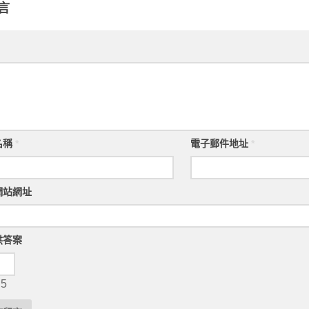
言
名稱
*
電子郵件地址
*
網站網址
供答案
 5