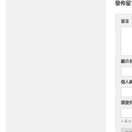
發佈留
留言
顯示
個人
請提
− 4 =