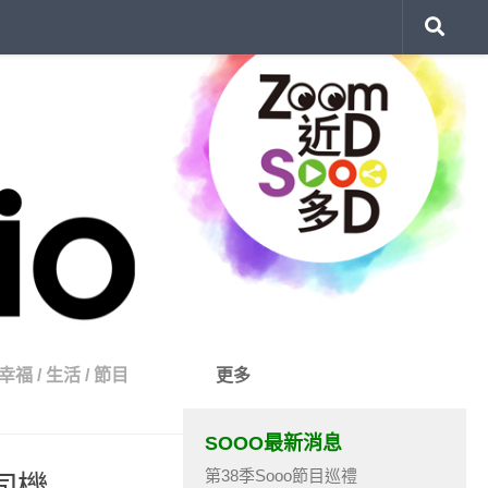
幸福
/
生活
/
節目
更多
SOOO最新消息
第38季Sooo節目巡禮
司機