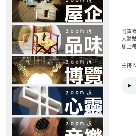
阿寶
人體
加上
主持人：