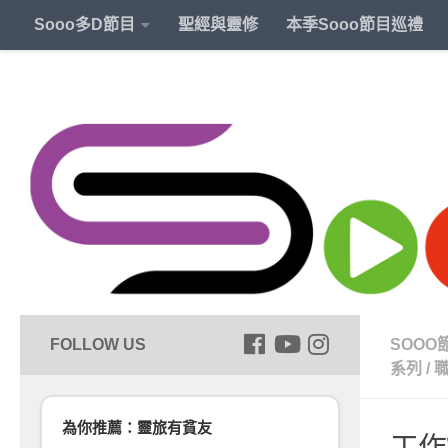
Sooo多D節目
聖經與靈修
本季Sooo節目巡禮
SOOO
系列
/
為你推薦：靈旅有貧友
工作