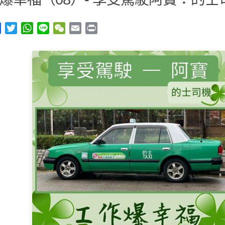
y
Facebook
Twitter
WhatsApp
Line
WeChat
Email
Print