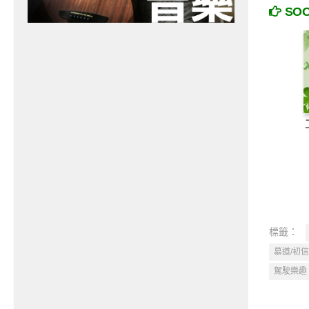
SO
標籤：
慕道/初信
駕駛樂趣