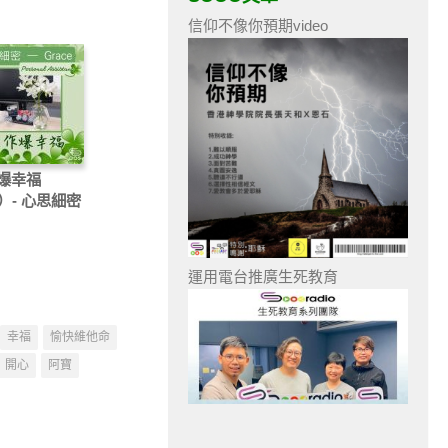
信仰不像你預期video
爆幸福
）- 心思細密
e：Personal
stant
運用電台推廣生死教育
幸福
愉快維他命
開心
阿寶