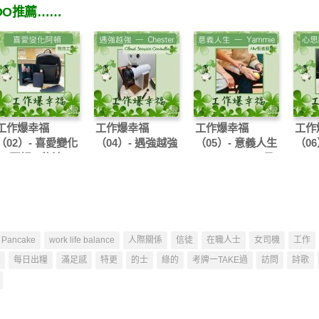
OO推薦……
工作爆幸福
工作爆幸福
工作爆幸福
工作
（02）- 喜愛變化
（04）- 遇強越強
（05）- 意義人生
（06
— 阿頓：物流工
Chester：Cloud
Yammie：HW長
Grac
作
Service
者服務
Assi
Consultant
Pancake
work life balance
人際關係
信徒
在職人士
女司機
工作
每日出糧
滿足感
特更
的士
綠的
考牌一TAKE過
訪問
詩歌