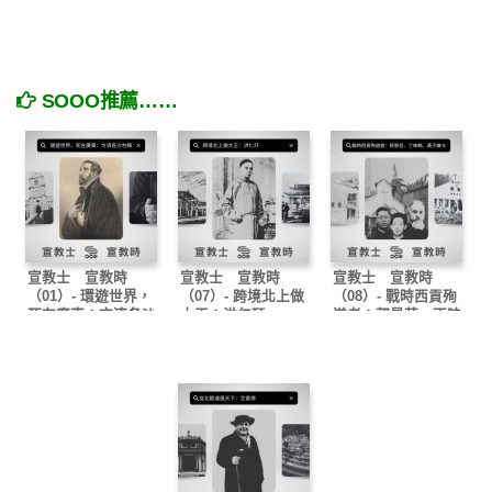
SOOO推薦……
宣教士 宣教時
宣教士 宣教時
宣教士 宣教時
（01）- 環遊世界，
（07）- 跨境北上做
（08）- 戰時西貢殉
死在廣東：方濟各沙
大王：洪仁玕
道者：郭景芸、丁味
勿略
略、黃子謙