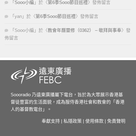
「
Sooo小編
」於〈
第6季Sooo節目巡禮
〉發佈留言
「
yan
」於〈
第6季Sooo節目巡禮
〉發佈留言
「
Sooo小編
」於〈
教會年曆靈修（0362） – 敬拜與事奉
〉發
佈留言
Soooradio 乃遠東廣播屬下電台，旨於為大眾展示香港基
督徒豐富的生活面貌，成為服侍香港社會和教會的「香港
人的基督教電台」。
奉獻支持
|
私隱政策
|
使用條款
|
免責聲明