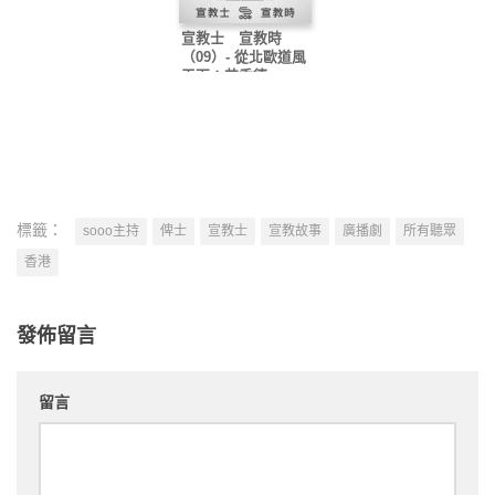
宣教士 宣教時
（09）- 從北歐道風
天下：艾香德
標籤：
sooo主持
俾士
宣教士
宣教故事
廣播劇
所有聽眾
香港
發佈留言
留言