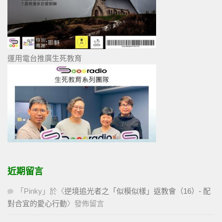
運用電台推廣生死教育
近期留言
「
Pinky
」於〈
逆境追光者之「似模似樣」返教會（16）- 配
對合宜的愛心行動
〉發佈留言