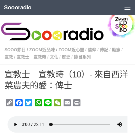
Soooradio
SOOO節目
/
ZOOM近品味
/
ZOOM近心靈
/
信仰
/
傳記
/
勵志
/
宣教
/
宣教士 宣教時
/
文化
/
歷史
/
節目系列
宣教士 宣教時（10）- 來自西洋
菜農夫的愛：俾士
Copy
Facebook
Twitter
WhatsApp
Line
WeChat
Email
Print
Link