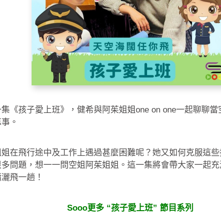
集《孩子愛上班》，健希與阿茱姐姐one on one一起聊聊
忘事。
姐姐在飛行途中及工作上遇過甚麼困難呢？她又如何克服這些
很多問題，想一一問空姐阿茱姐姐。這一集將會帶大家一起充
瀟灑飛一趟！
Sooo更多 “孩子愛上班” 節目系列