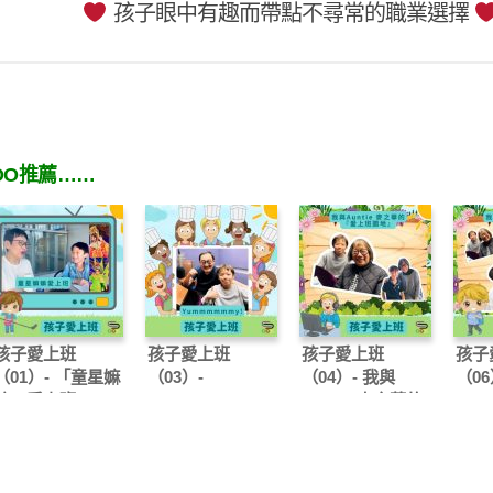
孩子眼中有趣而帶點不尋常的職業選擇
OO推薦……
孩子愛上班
孩子愛上班
孩子愛上班
孩子
（01）- 「童星嫲
（03）-
（04）- 我與
（06
嫲」愛上班
Yummmmmmy!
Auntie 麥之華的
Aun
「愛上班園地」
「愛
03