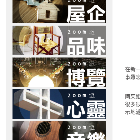
在新一
事難
阿茱
很多
示地