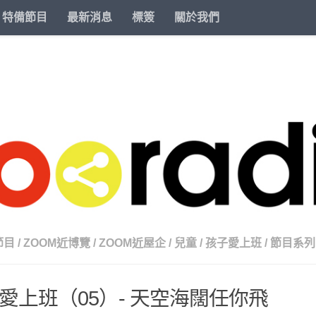
特備節目
最新消息
標簽
關於我們
節目
/
ZOOM近博覽
/
ZOOM近屋企
/
兒童
/
孩子愛上班
/
節目系列
愛上班（05）- 天空海闊任你飛