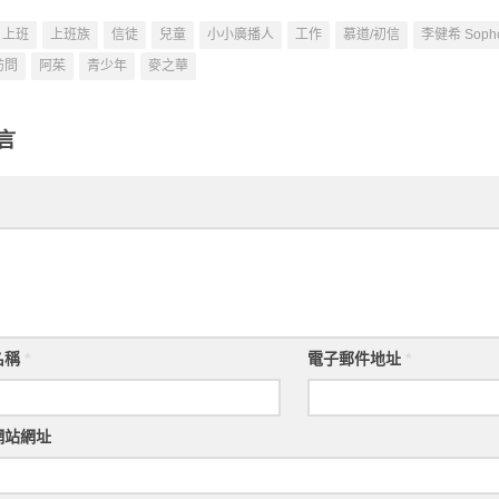
上班
上班族
信徒
兒童
小小廣播人
工作
慕道/初信
李健希 Soph
訪問
阿茱
青少年
麥之華
言
名稱
*
電子郵件地址
*
網站網址