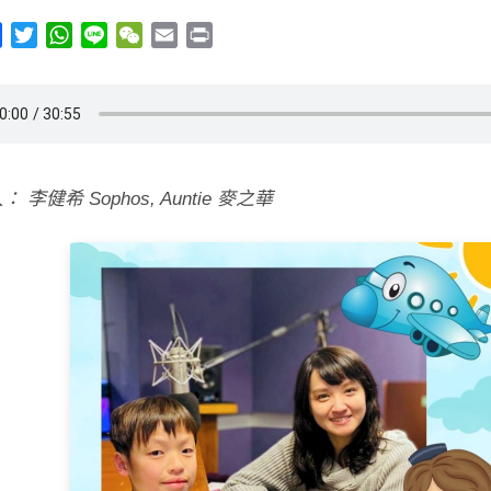
y
Facebook
Twitter
WhatsApp
Line
WeChat
Email
Print
 李健希 Sophos, Auntie 麥之華