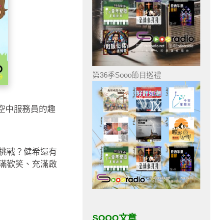
第36季Sooo節目巡禮
當空中服務員的趣
挑戰？健希還有
滿歡笑、充滿啟
SOOO文章