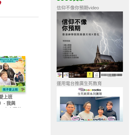
信仰不像你預期video
運用電台推廣生死教育
愛上班
）- 我與
tie麥之華的
上班園地」