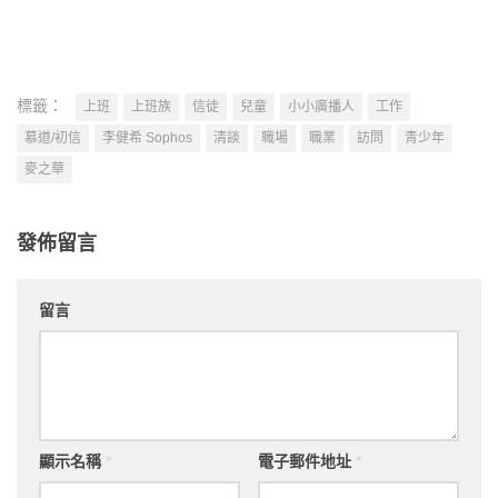
標籤：
上班
上班族
信徒
兒童
小小廣播人
工作
慕道/初信
李健希 Sophos
清談
職場
職業
訪問
青少年
麥之華
發佈留言
留言
顯示名稱
*
電子郵件地址
*