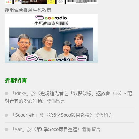
運用電台推廣生死教育
近期留言
「
Pinky
」於〈
逆境追光者之「似模似樣」返教會（16）- 配
對合宜的愛心行動
〉發佈留言
「
Sooo小編
」於〈
第6季Sooo節目巡禮
〉發佈留言
「
yan
」於〈
第6季Sooo節目巡禮
〉發佈留言