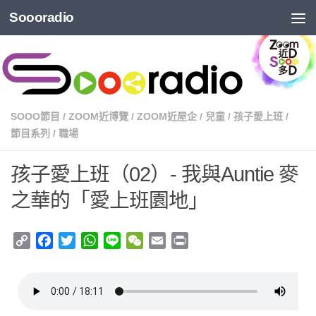
Soooradio
SOOO節目
/
ZOOM近博覽
/
ZOOM近屋企
/
兒童
/
孩子愛上班
/
節目系列
/
職場
孩子愛上班（02）- 我與Auntie 麥
之華的「愛上班園地」
Copy
Facebook
Twitter
WhatsApp
Line
WeChat
Email
Print
Link