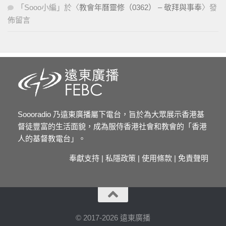
「
Sooo小編
」於〈
教會年曆靈修（0362） – 敬拜與事奉
〉發
佈留言
Soooradio 乃遠東廣播屬下電台，旨於為大眾展示香港基
督徒豐富的生活面貌，成為服侍香港社會和教會的「香港
人的基督教電台」。
奉獻支持
|
私隱政策
|
使用條款
|
免責聲明
© 2017-2026 遠東廣播