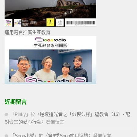
運用電台推廣生死教育
近期留言
「
Pinky
」於〈
逆境追光者之「似模似樣」返教會（16）- 配
對合宜的愛心行動
〉發佈留言
「
Sooo小編
」於〈
第6季Sooo節目巡禮
〉發佈留言