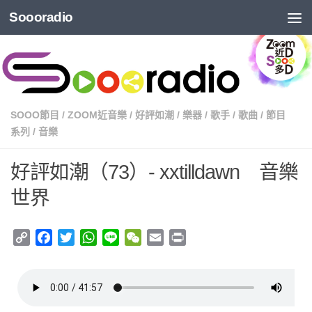
Soooradio
SOOO節目
/
ZOOM近音樂
/
好評如潮
/
樂器
/
歌手
/
歌曲
/
節目
系列
/
音樂
好評如潮（73）- xxtilldawn 音樂
世界
Copy
Facebook
Twitter
WhatsApp
Line
WeChat
Email
Print
Link