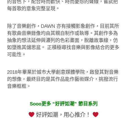
的音色下，配合時而歡快、時而憂怨的聲線，嘗試把
每首歌的意象完整呈現。
除了音樂創作，DAWN 亦有接觸影象創作，目前其所
有歌曲音樂錄像均由其親自制作或執導。其創作多為
抽象的想法延伸與濃列的色彩畫面，脫離故事線，仿
如墮進其儲思盆。 正積極尋找音樂與影像結合的更多
可能性。
2018年畢業於城市大學創意媒體學院，啟發其對音樂
的想像，最終目的是其作品能作藝術媒介，挑撥流行
音樂框框。
Sooo更多 “好評如潮” 節目系列
好評如潮，用心推介！