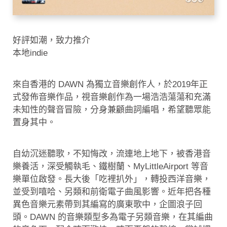
好評如潮，致力推介
本地indie
來自香港的 DAWN 為獨立音樂創作人，於2019年正
式發佈音樂作品，視音樂創作為一場浩浩蕩蕩和充滿
未知性的聲音冒險，分身兼顧曲詞編唱，希望聽眾能
置身其中。
自幼沉迷聽歌，不知悔改，流連地上地下，被香港音
樂養活，深受觸執毛、鐵樹蘭、MyLittleAirport 等音
樂單位啟發。長大後「吃裡扒外」，轉投西洋音樂，
並受到嘻哈、另類和前衛電子曲風影響。近年把各種
異色音樂元素帶到其編寫的廣東歌中，企圖浪子回
頭。DAWN 的音樂類型多為電子另類音樂，在其編曲