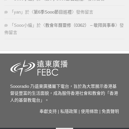
「
yan
」於〈
第6季Sooo節目巡禮
〉發佈留言
「
Sooo小編
」於〈
教會年曆靈修（0362） – 敬拜與事奉
〉發
佈留言
Soooradio 乃遠東廣播屬下電台，旨於為大眾展示香港基
督徒豐富的生活面貌，成為服侍香港社會和教會的「香港
人的基督教電台」。
奉獻支持
|
私隱政策
|
使用條款
|
免責聲明