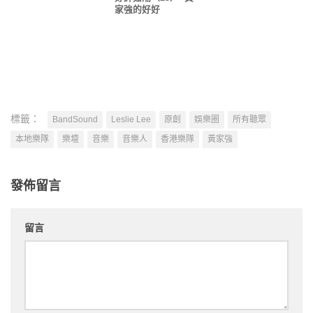
家強的好好
標籤：
BandSound
Leslie Lee
原創
娛樂圈
所有聽眾
本地樂隊
樂壇
音樂
音樂人
香港樂隊
黃家強
發佈留言
留言