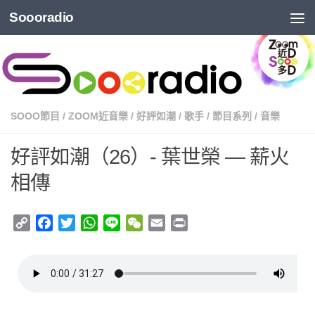
Soooradio
SOOO節目
/
ZOOM近音樂
/
好評如潮
/
歌手
/
節目系列
/
音樂
好評如潮（26）- 葉世榮 — 薪火
相傳
Copy
Facebook
Twitter
WhatsApp
Line
WeChat
Email
Print
Link