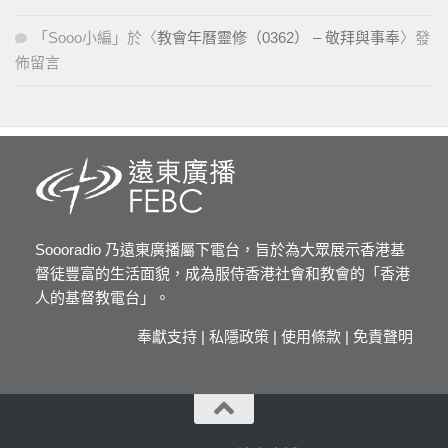
「
Sooo小編
」於〈
教會年曆靈修（0362） – 敬拜與事奉
〉發
佈留言
Soooradio 乃遠東廣播屬下電台，旨於為大眾展示香港基
督徒豐富的生活面貌，成為服侍香港社會和教會的「香港
人的基督教電台」。
奉獻支持
|
私隱政策
|
使用條款
|
免責聲明