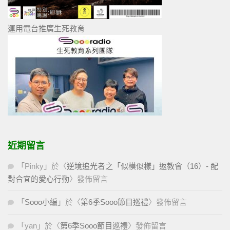
運用電台推廣生死教育
近期留言
「
Pinky
」於〈
逆境追光者之「似模似樣」返教會（16）- 配
對合宜的愛心行動
〉發佈留言
「
Sooo小編
」於〈
第6季Sooo節目巡禮
〉發佈留言
「
yan
」於〈
第6季Sooo節目巡禮
〉發佈留言