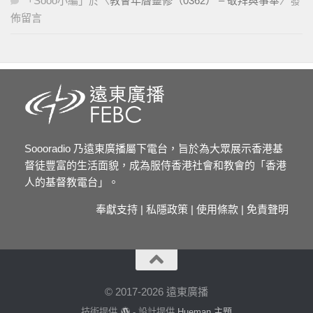
「
Sooo小編
」於〈
教會年曆靈修（0362） – 敬拜與事奉
〉發
佈留言
Soooradio 乃遠東廣播屬下電台，旨於為大眾展示香港基
督徒豐富的生活面貌，成為服侍香港社會和教會的「香港
人的基督教電台」。
奉獻支持
|
私隱政策
|
使用條款
|
免責聲明
© 2017-2026 遠東廣播
技術提供
- 設計提供
Hueman 主題