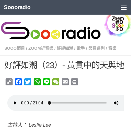
Soooradio
SOOO節目
/
ZOOM近音樂
/
好評如潮
/
歌手
/
節目系列
/
音樂
好評如潮（23）- 黃貫中的天與地
Copy
Facebook
Twitter
WhatsApp
Line
WeChat
Email
Print
Link
主持人： Leslie Lee