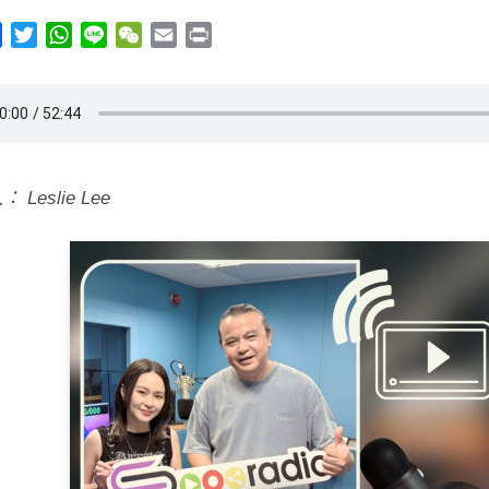
y
Facebook
Twitter
WhatsApp
Line
WeChat
Email
Print
 Leslie Lee