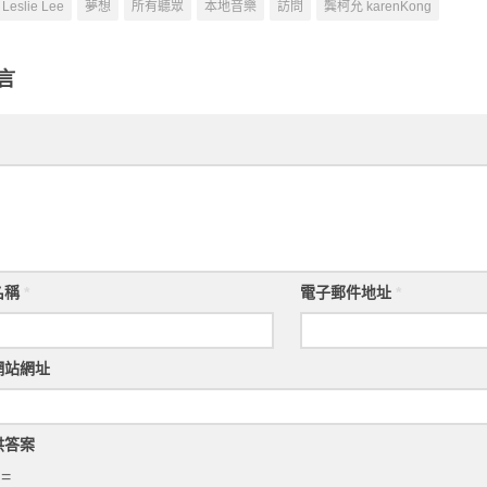
Leslie Lee
夢想
所有聽眾
本地音樂
訪問
龔柯允 karenKong
言
名稱
*
電子郵件地址
*
網站網址
供答案
 =