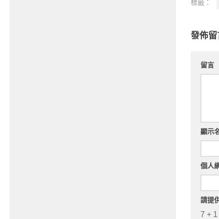
標籤：
發佈留
留言
顯示
個人
請提
7 + 1