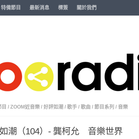
特備節目
最新消息
標簽
關於我們
節目
/
ZOOM近音樂
/
好評如潮
/
歌手
/
歌曲
/
節目系列
/
音樂
如潮（104）- 龔柯允 音樂世界