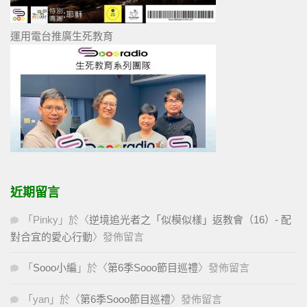
運用電台推廣生死教育
近期留言
「
Pinky
」於〈
逆境追光者之「似模似樣」返教會（16）- 配
對合宜的愛心行動
〉發佈留言
「
Sooo小編
」於〈
第6季Sooo節目巡禮
〉發佈留言
「
yan
」於〈
第6季Sooo節目巡禮
〉發佈留言