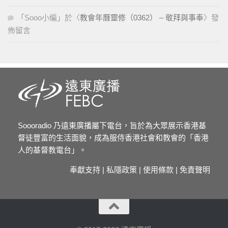
「
Sooo小編
」於〈
教會年曆靈修（0362） – 敬拜與事奉
〉發
佈留言
Soooradio 乃遠東廣播屬下電台，旨於為大眾展示香港基
督徒豐富的生活面貌，成為服侍香港社會和教會的「香港
人的基督教電台」。
奉獻支持
|
私隱政策
|
使用條款
|
免責聲明