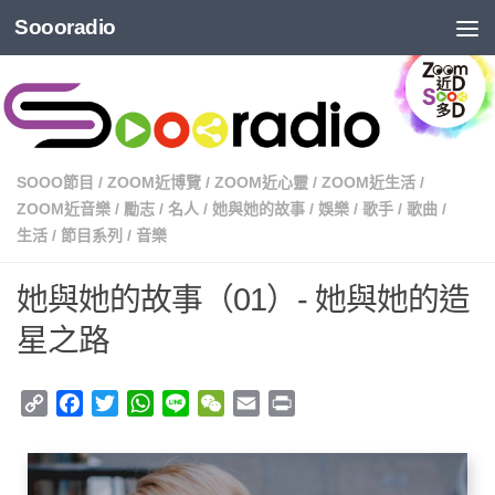
Soooradio
SOOO節目
/
ZOOM近博覽
/
ZOOM近心靈
/
ZOOM近生活
/
ZOOM近音樂
/
勵志
/
名人
/
她與她的故事
/
娛樂
/
歌手
/
歌曲
/
生活
/
節目系列
/
音樂
她與她的故事（01）- 她與她的造
星之路
Copy
Facebook
Twitter
WhatsApp
Line
WeChat
Email
Print
Link