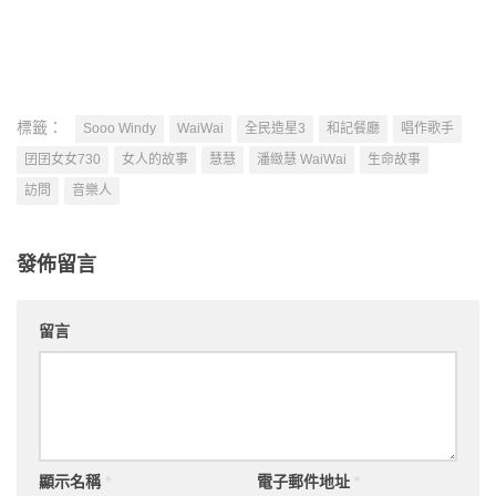
標籤：
Sooo Windy
WaiWai
全民造星3
和記餐廳
唱作歌手
囝囝女女730
女人的故事
慧慧
潘緻慧 WaiWai
生命故事
訪問
音樂人
發佈留言
留言
顯示名稱
*
電子郵件地址
*