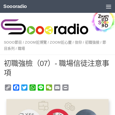
Soooradio
SOOO節目
/
ZOOM近博覽
/
ZOOM近心靈
/
信仰
/
初職強檢
/
節
目系列
/
職場
初職強檢（07）- 職場信徒注意事
項
Copy
Facebook
Twitter
WhatsApp
Line
WeChat
Email
Print
Link