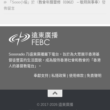
「
Sooo小編
」於〈
教會年曆靈修（0362） – 敬拜與事奉
〉發
佈留言
Soooradio 乃遠東廣播屬下電台，旨於為大眾展示香港基
督徒豐富的生活面貌，成為服侍香港社會和教會的「香港
人的基督教電台」。
奉獻支持
|
私隱政策
|
使用條款
|
免責聲明
© 2017-2026 遠東廣播