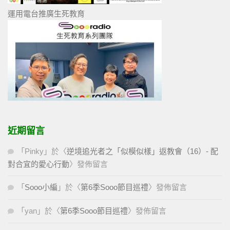
運用電台推廣生死教育
近期留言
「
Pinky
」於〈
逆境追光者之「似模似樣」返教會（16）- 配
對合宜的愛心行動
〉發佈留言
「
Sooo小編
」於〈
第6季Sooo節目巡禮
〉發佈留言
「
yan
」於〈
第6季Sooo節目巡禮
〉發佈留言