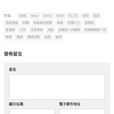
標籤：
Edith
Isaac
Jenny
NGM
信二代
信仰
信徒
信徒領袖
初職
商區福音使團
商福
在職人士
基督徒
基督教
工作
注意事項
清談
牧養新一代職場
牧養職場新一代
神學
職場
職場宣教
訪問
香港
發佈留言
留言
顯示名稱
*
電子郵件地址
*