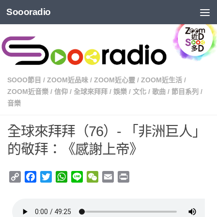
Soooradio
SOOO節目
/
ZOOM近品味
/
ZOOM近心靈
/
ZOOM近生活
/
ZOOM近音樂
/
信仰
/
全球來拜拜
/
娛樂
/
文化
/
歌曲
/
節目系列
/
音樂
全球來拜拜（76）- 「非洲巨人」
的敬拜：《感謝上帝》
Copy
Facebook
Twitter
WhatsApp
Line
WeChat
Email
Print
Link