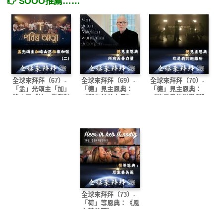
SOOO推薦……
全球來拜拜（67）-
全球來拜拜（69）-
全球來拜拜（70）-
「孟」光頌主「加」
「德」見主恩典：
「德」見主恩典：
略山恩「拉」撒和弦
《所有美善力量》
《祢是我的避難所》
（二）
全球來拜拜（73）-
「荷」等恩典：《恩
主甚美麗》