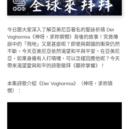
今日跟大家深入了解亞美尼亞著名的聖詠祈禱 Der
Voghormia《神呀，求祢憐憫》背後的故事！究竟傳
說中的「飛地」又是甚麼呢？即使與鄰國的衝突仍然
不斷，今天亞美尼亞依然渴望和平與平安。在亞美尼
亞，如果身邊有人打噴嚏，可以怎樣回應他呢？今天
帶來渴望愛與和平的詩歌敬拜《願祢掌權》！
本集詩歌介紹《Der Voghormia》（神呀，求祢憐
憫）：