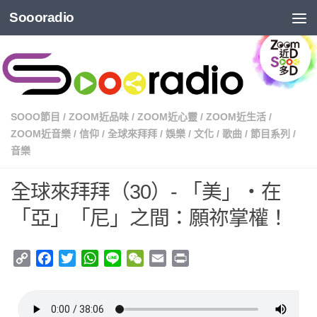
Soooradio
SOOO節目
/
ZOOM近品味
/
ZOOM近心靈
/
ZOOM近生活
/
ZOOM近音樂
/
信仰
/
全球來拜拜
/
娛樂
/
文化
/
歌曲
/
節目系列
/
音樂
全球來拜拜（30）- 「美」・在
「亞」「尼」之間：願祢掌權！
Copy
Facebook
Twitter
WhatsApp
Line
WeChat
Email
Print
Link