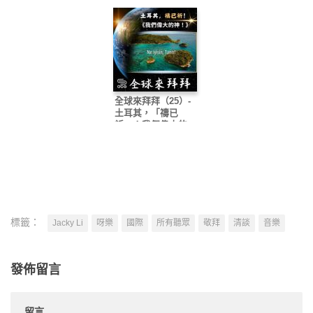
全球來拜拜（25）-
土耳其，「禱已
祈」！我們偉大的
神！
標籤：
Jacky Li
呀樂
國際
所有聽眾
敬拜
清談
音樂
發佈留言
留言