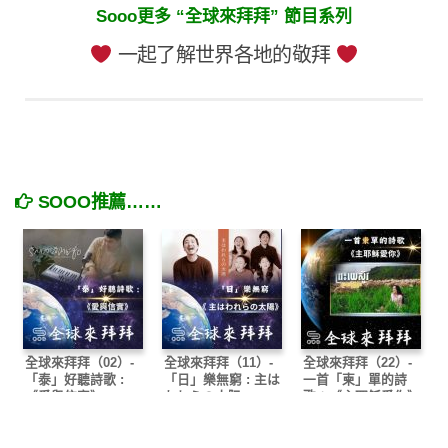
Sooo更多 “全球來拜拜” 節目系列
一起了解世界各地的敬拜
SOOO推薦……
全球來拜拜（02）-
全球來拜拜（11）-
全球來拜拜（22）-
「泰」好聽詩歌 :
「日」樂無窮 : 主は
一首「柬」單的詩
《愛與信實》
われらの太陽
歌：《主耶穌愛你》