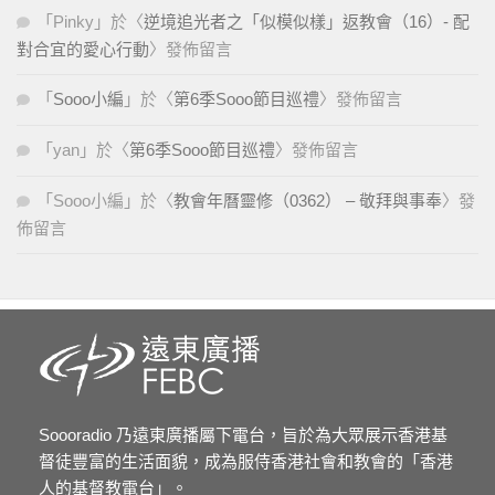
「
Pinky
」於〈
逆境追光者之「似模似樣」返教會（16）- 配
對合宜的愛心行動
〉發佈留言
「
Sooo小編
」於〈
第6季Sooo節目巡禮
〉發佈留言
「
yan
」於〈
第6季Sooo節目巡禮
〉發佈留言
「
Sooo小編
」於〈
教會年曆靈修（0362） – 敬拜與事奉
〉發
佈留言
Soooradio 乃遠東廣播屬下電台，旨於為大眾展示香港基
督徒豐富的生活面貌，成為服侍香港社會和教會的「香港
人的基督教電台」。