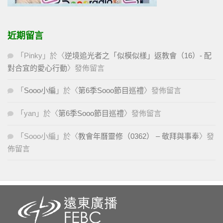
近期留言
「
Pinky
」於〈
逆境追光者之「似模似樣」返教會（16）- 配
對合宜的愛心行動
〉發佈留言
「
Sooo小編
」於〈
第6季Sooo節目巡禮
〉發佈留言
「
yan
」於〈
第6季Sooo節目巡禮
〉發佈留言
「
Sooo小編
」於〈
教會年曆靈修（0362） – 敬拜與事奉
〉發
佈留言