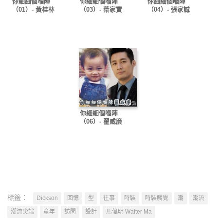
你細細個嗰陣
你細細個嗰陣
你細細個嗰陣
（01）- 黃桂林
（03）- 葉家寶
（04）- 張家誠
你細細個嗰陣
（06）- 翟威廉
標籤：
Dickson
回憶
型
往事
時裝
時裝觸覺
潮
潮流
潮流尖端
童年
訪問
設計
馬偉明 Walter Ma