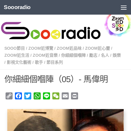
Soooradio
SOOO節目
/
ZOOM近博覽
/
ZOOM近品味
/
ZOOM近心靈
/
ZOOM近生活
/
ZOOM近音樂
/
你細細個嗰陣
/
勵志
/
名人
/
娛樂
/
影視文化藝術
/
歌手
/
節目系列
你細細個嗰陣（05）- 馬偉明
Copy
Facebook
Twitter
WhatsApp
Line
WeChat
Email
Print
Link