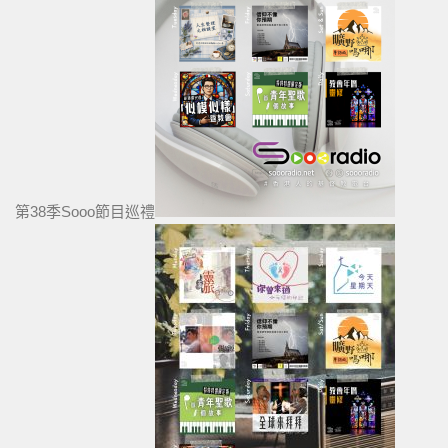
第38季Sooo節目巡禮