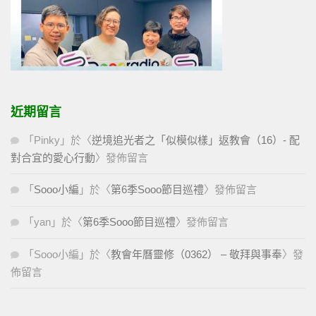
近期留言
「
Pinky
」於〈
逆境追光者之「似模似樣」返教會（16）- 配
對合宜的愛心行動
〉發佈留言
「
Sooo小編
」於〈
第6季Sooo節目巡禮
〉發佈留言
「
yan
」於〈
第6季Sooo節目巡禮
〉發佈留言
「
Sooo小編
」於〈
教會年曆靈修（0362） – 敬拜與事奉
〉發
佈留言