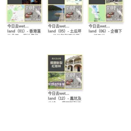
今日去wet…
今日去wet…
今日去wet…
land（01）- 香港濕
land（05）- 土瓜坪
land（06）- 企嶺下
地公園 – 濕地學堂
－ 的的骰骰隱世濕
－ 好風光
地
今日去wet…
land（12）- 鳳坑及
谷埔 － 攔腰斷裂紅
樹林