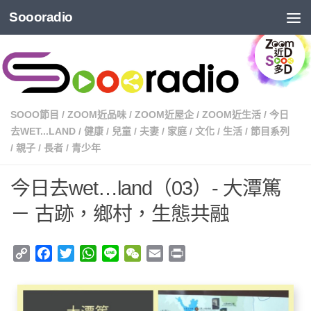
Soooradio
SOOO節目
/
ZOOM近品味
/
ZOOM近屋企
/
ZOOM近生活
/
今日
去WET...LAND
/
健康
/
兒童
/
夫妻
/
家庭
/
文化
/
生活
/
節目系列
/
親子
/
長者
/
青少年
今日去wet…land（03）- 大潭篤
－ 古跡，鄉村，生態共融
Copy
Facebook
Twitter
WhatsApp
Line
WeChat
Email
Print
Link