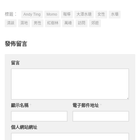
標籤：
Andy Ting
Momo
報導
大潭水塘
女性
水壩
清談
濕地
男性
紅樹林
萬峰
訪問
郊遊
發佈留言
留言
顯示名稱
*
電子郵件地址
*
個人網站網址