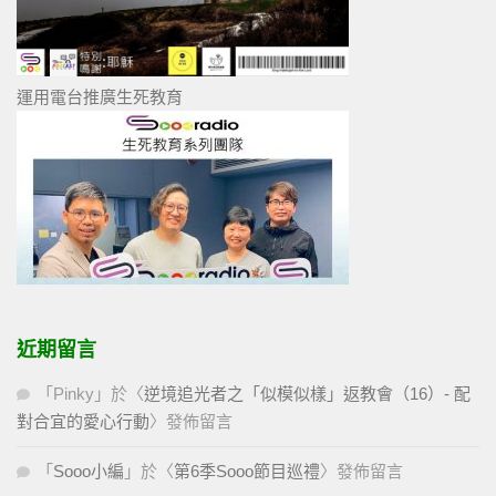
運用電台推廣生死教育
近期留言
「
Pinky
」於〈
逆境追光者之「似模似樣」返教會（16）- 配
對合宜的愛心行動
〉發佈留言
「
Sooo小編
」於〈
第6季Sooo節目巡禮
〉發佈留言