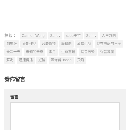
標籤：
Carmen Wong
Sandy
sooo主持
Sunny
人生方向
劇場版
原創作品
台慶獻禮
廣播劇
愛情小品
我在隔離的日子
最冷一天
未知的未來
李丹
生命重建
病毒感染
聲音導航
蘇媚
迅速傳播
遊輪
陳守賢 Jason
飛飛
發佈留言
留言