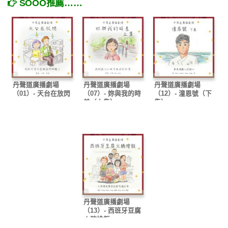
SOOO推薦……
丹聲道廣播劇場
丹聲道廣播劇場
丹聲道廣播劇場
（01）- 天台在放閃
（07）- 妳與我的時
（12）- 潼恩號（下
差（上集）
集）
丹聲道廣播劇場
（13）- 西班牙豆腐
火腩燴飯