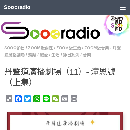
Soooradio
SOOO節目
/
ZOOM近兩性
/
ZOOM近生活
/
ZOOM近音樂
/
丹聲
道廣播劇場
/
娛樂
/
戀愛
/
生活
/
節目系列
/
音樂
丹聲道廣播劇場（11）- 潼恩號
（上集）
Copy
Facebook
Twitter
WhatsApp
Line
WeChat
Email
Print
Link