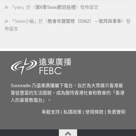
「
yan
」於〈
第6季Sooo節目巡禮
〉發佈留言
「
Sooo小編
」於〈
教會年曆靈修（0362） – 敬拜與事奉
〉發
佈留言
Soooradio 乃遠東廣播屬下電台，旨於為大眾展示香港基
督徒豐富的生活面貌，成為服侍香港社會和教會的「香港
人的基督教電台」。
奉獻支持
|
私隱政策
|
使用條款
|
免責聲明