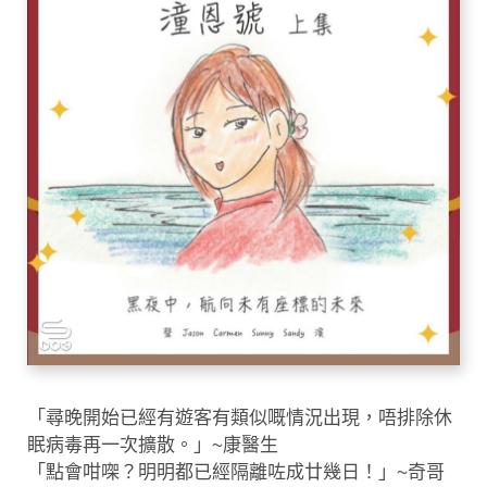
「尋晚開始已經有遊客有類似嘅情況出現，唔排除休
眠病毒再一次擴散。」~康醫生
「點會咁㗎？明明都已經隔離咗成廿幾日！」~奇哥