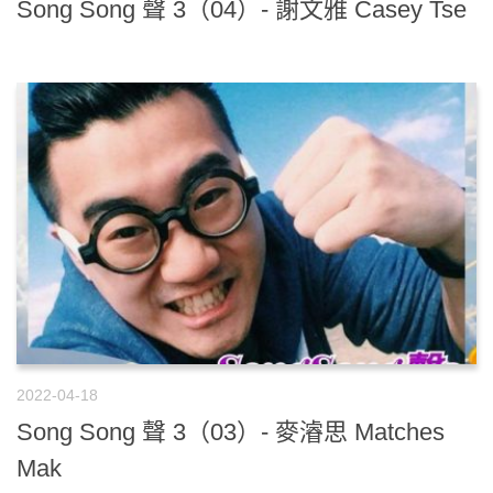
Song Song 聲 3（04）- 謝文雅 Casey Tse
2022-04-18
Song Song 聲 3（03）- 麥濬思 Matches
Mak