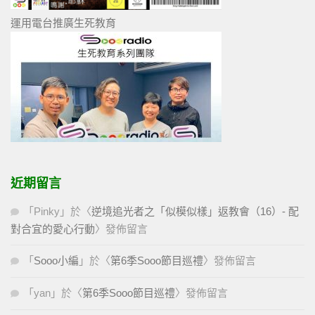
運用電台推廣生死教育
近期留言
「
Pinky
」於〈
逆境追光者之「似模似樣」返教會（16）- 配
對合宜的愛心行動
〉發佈留言
「
Sooo小編
」於〈
第6季Sooo節目巡禮
〉發佈留言
「
yan
」於〈
第6季Sooo節目巡禮
〉發佈留言