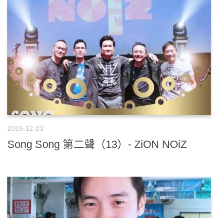
2019-12-23
Song Song 第二聲（13）- ZiON NOiZ