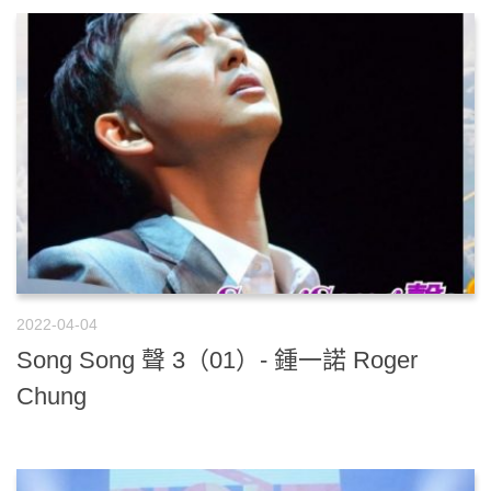
2022-04-04
Song Song 聲 3（01）- 鍾一諾 Roger
Chung