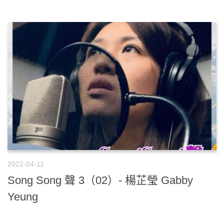
2022-04-11
Song Song 聲 3（02）- 楊芷瑩 Gabby
Yeung