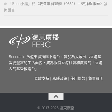
「
Sooo小編
」於〈
教會年曆靈修（0362） – 敬拜與事奉
〉發
佈留言
Soooradio 乃遠東廣播屬下電台，旨於為大眾展示香港基
督徒豐富的生活面貌，成為服侍香港社會和教會的「香港
人的基督教電台」。
奉獻支持
|
私隱政策
|
使用條款
|
免責聲明
© 2017-2026 遠東廣播