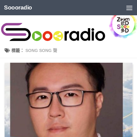
Soooradio
標籤：
SONG SONG 聲