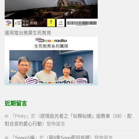
運用電台推廣生死教育
近期留言
「
Pinky
」於〈
逆境追光者之「似模似樣」返教會（16）- 配
對合宜的愛心行動
〉發佈留言
「
Sooo小編
」於〈
第6季Sooo節目巡禮
〉發佈留言