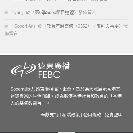
「
yan
」於〈
第6季Sooo節目巡禮
〉發佈留言
「
Sooo小編
」於〈
教會年曆靈修（0362） – 敬拜與事奉
〉發
佈留言
Soooradio 乃遠東廣播屬下電台，旨於為大眾展示香港基
督徒豐富的生活面貌，成為服侍香港社會和教會的「香港
人的基督教電台」。
奉獻支持
|
私隱政策
|
使用條款
|
免責聲明