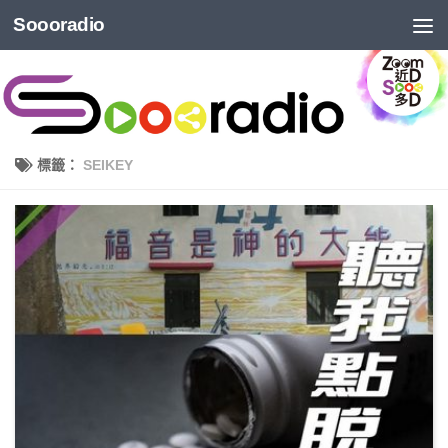
Soooradio
標籤：
SEIKEY