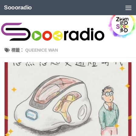
Soooradio
標籤：
QUEENICE WAN