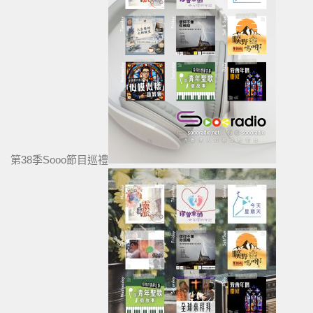
第38季Sooo節目巡禮