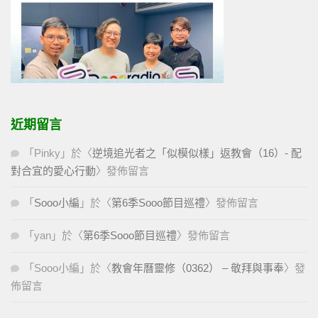
近期留言
「
Pinky
」於〈
逆境追光者之「似模似樣」返教會（16）- 配
對合宜的愛心行動
〉發佈留言
「
Sooo小編
」於〈
第6季Sooo節目巡禮
〉發佈留言
「
yan
」於〈
第6季Sooo節目巡禮
〉發佈留言
「
Sooo小編
」於〈
教會年曆靈修（0362） – 敬拜與事奉
〉發
佈留言